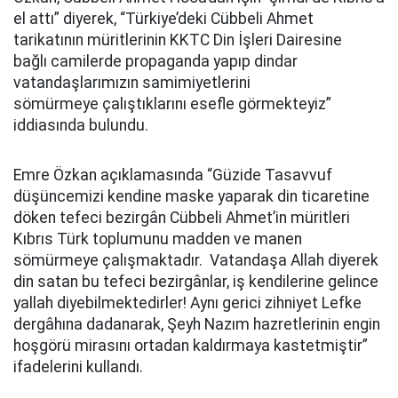
el attı” diyerek, “Türkiye’deki Cübbeli Ahmet
tarikatının müritlerinin KKTC Din İşleri Dairesine
bağlı camilerde propaganda yapıp dindar
vatandaşlarımızın samimiyetlerini
sömürmeye çalıştıklarını esefle görmekteyiz”
iddiasında bulundu.
Emre Özkan açıklamasında “Güzide Tasavvuf
düşüncemizi kendine maske yaparak din ticaretine
döken tefeci bezirgân Cübbeli Ahmet’in müritleri
Kıbrıs Türk toplumunu madden ve manen
sömürmeye çalışmaktadır. Vatandaşa Allah diyerek
din satan bu tefeci bezirgânlar, iş kendilerine gelince
yallah diyebilmektedirler! Aynı gerici zihniyet Lefke
dergâhına dadanarak, Şeyh Nazım hazretlerinin engin
hoşgörü mirasını ortadan kaldırmaya kastetmiştir”
ifadelerini kullandı.