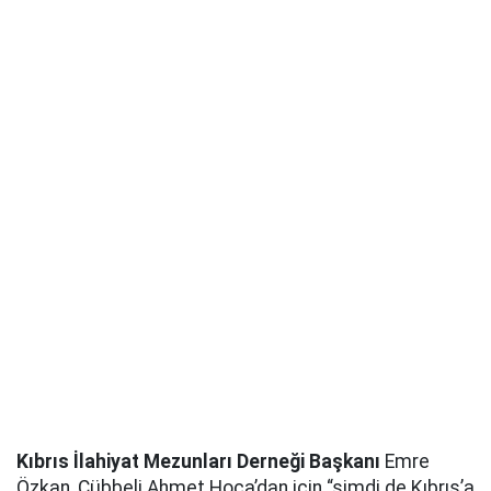
Kıbrıs İlahiyat Mezunları Derneği Başkanı
Emre
Özkan, Cübbeli Ahmet Hoca’dan için “şimdi de Kıbrıs’a