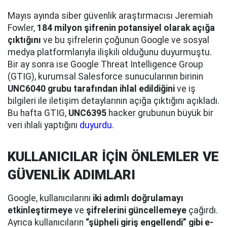
Mayıs ayında siber güvenlik araştırmacısı Jeremiah
Fowler,
184 milyon şifrenin potansiyel olarak açığa
çıktığını
ve bu şifrelerin çoğunun Google ve sosyal
medya platformlarıyla ilişkili olduğunu duyurmuştu.
Bir ay sonra ise Google Threat Intelligence Group
(GTIG), kurumsal Salesforce sunucularının birinin
UNC6040 grubu tarafından ihlal edildiğini
ve iş
bilgileri ile iletişim detaylarının açığa çıktığını açıkladı.
Bu hafta GTIG,
UNC6395
hacker grubunun büyük bir
veri ihlali yaptığını
duyurdu
.
KULLANICILAR İÇİN ÖNLEMLER VE
GÜVENLİK ADIMLARI
Google, kullanıcılarını
iki adımlı doğrulamayı
etkinleştirmeye
ve
şifrelerini güncellemeye
çağırdı.
Ayrıca kullanıcıların
“şüpheli giriş engellendi” gibi e-