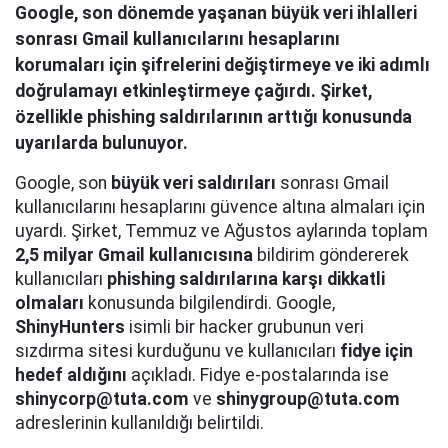
Google, son dönemde yaşanan büyük veri ihlalleri
sonrası Gmail kullanıcılarını hesaplarını
korumaları için şifrelerini değiştirmeye ve iki adımlı
doğrulamayı etkinleştirmeye çağırdı. Şirket,
özellikle phishing saldırılarının arttığı konusunda
uyarılarda bulunuyor.
Google, son
büyük veri saldırıları
sonrası Gmail
kullanıcılarını hesaplarını güvence altına almaları için
uyardı. Şirket, Temmuz ve Ağustos aylarında toplam
2,5 milyar Gmail kullanıcısına
bildirim göndererek
kullanıcıları
phishing saldırılarına karşı dikkatli
olmaları
konusunda bilgilendirdi. Google,
ShinyHunters
isimli bir hacker grubunun veri
sızdırma sitesi kurduğunu ve kullanıcıları
fidye için
hedef aldığını
açıkladı. Fidye e-postalarında ise
shinycorp@tuta.com
ve
shinygroup@tuta.com
adreslerinin kullanıldığı belirtildi.