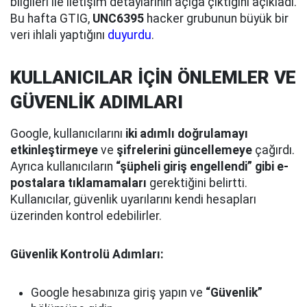
bilgileri ile iletişim detaylarının açığa çıktığını açıkladı.
Bu hafta GTIG,
UNC6395
hacker grubunun büyük bir
veri ihlali yaptığını
duyurdu
.
KULLANICILAR İÇİN ÖNLEMLER VE
GÜVENLİK ADIMLARI
Google, kullanıcılarını
iki adımlı doğrulamayı
etkinleştirmeye
ve
şifrelerini güncellemeye
çağırdı.
Ayrıca kullanıcıların
“şüpheli giriş engellendi” gibi e-
postalara tıklamamaları
gerektiğini belirtti.
Kullanıcılar, güvenlik uyarılarını kendi hesapları
üzerinden kontrol edebilirler.
Güvenlik Kontrolü Adımları:
Google hesabınıza giriş yapın ve
“Güvenlik”