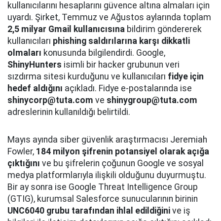
kullanıcılarını hesaplarını güvence altına almaları için
uyardı. Şirket, Temmuz ve Ağustos aylarında toplam
2,5 milyar Gmail kullanıcısına
bildirim göndererek
kullanıcıları
phishing saldırılarına karşı dikkatli
olmaları
konusunda bilgilendirdi. Google,
ShinyHunters
isimli bir hacker grubunun veri
sızdırma sitesi kurduğunu ve kullanıcıları
fidye için
hedef aldığını
açıkladı. Fidye e-postalarında ise
shinycorp@tuta.com
ve
shinygroup@tuta.com
adreslerinin kullanıldığı belirtildi.
Mayıs ayında siber güvenlik araştırmacısı Jeremiah
Fowler,
184 milyon şifrenin potansiyel olarak açığa
çıktığını
ve bu şifrelerin çoğunun Google ve sosyal
medya platformlarıyla ilişkili olduğunu duyurmuştu.
Bir ay sonra ise Google Threat Intelligence Group
(GTIG), kurumsal Salesforce sunucularının birinin
UNC6040 grubu tarafından ihlal edildiğini
ve iş