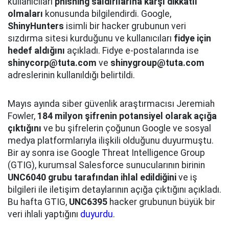
kullanıcıları
phishing saldırılarına karşı dikkatli
olmaları
konusunda bilgilendirdi. Google,
ShinyHunters
isimli bir hacker grubunun veri
sızdırma sitesi kurduğunu ve kullanıcıları
fidye için
hedef aldığını
açıkladı. Fidye e-postalarında ise
shinycorp@tuta.com
ve
shinygroup@tuta.com
adreslerinin kullanıldığı belirtildi.
Mayıs ayında siber güvenlik araştırmacısı Jeremiah
Fowler,
184 milyon şifrenin potansiyel olarak açığa
çıktığını
ve bu şifrelerin çoğunun Google ve sosyal
medya platformlarıyla ilişkili olduğunu duyurmuştu.
Bir ay sonra ise Google Threat Intelligence Group
(GTIG), kurumsal Salesforce sunucularının birinin
UNC6040 grubu tarafından ihlal edildiğini
ve iş
bilgileri ile iletişim detaylarının açığa çıktığını açıkladı.
Bu hafta GTIG,
UNC6395
hacker grubunun büyük bir
veri ihlali yaptığını
duyurdu
.