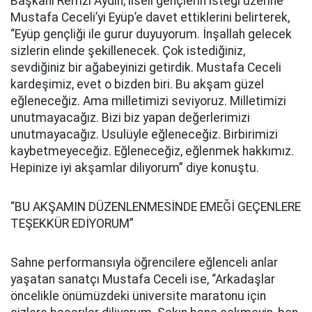
Başkanı Remzi Aydın, liseli gençlerin isteği üzerine
Mustafa Ceceli’yi Eyüp’e davet ettiklerini belirterek,
“Eyüp gençliği ile gurur duyuyorum. İnşallah gelecek
sizlerin elinde şekillenecek. Çok istediğiniz,
sevdiğiniz bir ağabeyinizi getirdik. Mustafa Ceceli
kardeşimiz, evet o bizden biri. Bu akşam güzel
eğleneceğiz. Ama milletimizi seviyoruz. Milletimizi
unutmayacağız. Bizi biz yapan değerlerimizi
unutmayacağız. Usulüyle eğleneceğiz. Birbirimizi
kaybetmeyeceğiz. Eğleneceğiz, eğlenmek hakkımız.
Hepinize iyi akşamlar diliyorum” diye konuştu.
“BU AKŞAMIN DÜZENLENMESİNDE EMEĞİ GEÇENLERE
TEŞEKKÜR EDİYORUM”
Sahne performansıyla öğrencilere eğlenceli anlar
yaşatan sanatçı Mustafa Ceceli ise, “Arkadaşlar
öncelikle önümüzdeki üniversite maratonu için