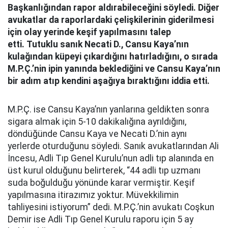
Başkanlığından rapor aldırabileceğini söyledi. Diğer
avukatlar da raporlardaki çelişkilerinin giderilmesi
için olay yerinde keşif yapılmasını talep
etti. Tutuklu sanık Necati D., Cansu Kaya’nın
kulağından küpeyi çıkardığını hatırladığını, o sırada
M.P.Ç.’nin ipin yanında beklediğini ve Cansu Kaya’nın
bir adım atıp kendini aşağıya bıraktığını iddia etti.
M.P.Ç. ise Cansu Kaya’nın yanlarına geldikten sonra
sigara almak için 5-10 dakikalığına ayrıldığını,
döndüğünde Cansu Kaya ve Necati D.’nin aynı
yerlerde oturduğunu söyledi. Sanık avukatlarından Ali
İncesu, Adli Tıp Genel Kurulu’nun adli tıp alanında en
üst kurul olduğunu belirterek, “44 adli tıp uzmanı
suda boğulduğu yönünde karar vermiştir. Keşif
yapılmasına itirazımız yoktur. Müvekkilimin
tahliyesini istiyorum” dedi. M.P.Ç.’nin avukatı Coşkun
Demir ise Adli Tıp Genel Kurulu raporu için 5 ay