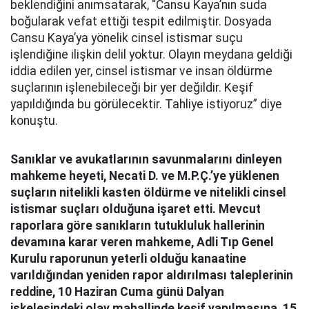
beklendiğini anımsatarak, “Cansu Kaya’nın suda
boğularak vefat ettiği tespit edilmiştir. Dosyada
Cansu Kaya’ya yönelik cinsel istismar suçu
işlendiğine ilişkin delil yoktur. Olayın meydana geldiği
iddia edilen yer, cinsel istismar ve insan öldürme
suçlarının işlenebileceği bir yer değildir. Keşif
yapıldığında bu görülecektir. Tahliye istiyoruz” diye
konuştu.
Sanıklar ve avukatlarının savunmalarını dinleyen
mahkeme heyeti, Necati D. ve M.P.Ç.’ye yüklenen
suçların nitelikli kasten öldürme ve nitelikli cinsel
istismar suçları olduğuna işaret etti. Mevcut
raporlara göre sanıkların tutukluluk hallerinin
devamına karar veren mahkeme, Adli Tıp Genel
Kurulu raporunun yeterli olduğu kanaatine
varıldığından yeniden rapor aldırılması taleplerinin
reddine, 10 Haziran Cuma günü Dalyan
iskelesindeki olay mahallinde keşif yapılmasına, 15