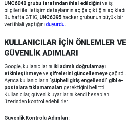
UNC6040 grubu tarafından ihlal edildiğini
ve iş
bilgileri ile iletişim detaylarının açığa çıktığını açıkladı.
Bu hafta GTIG,
UNC6395
hacker grubunun büyük bir
veri ihlali yaptığını
duyurdu
.
KULLANICILAR İÇİN ÖNLEMLER VE
GÜVENLİK ADIMLARI
Google, kullanıcılarını
iki adımlı doğrulamayı
etkinleştirmeye
ve
şifrelerini güncellemeye
çağırdı.
Ayrıca kullanıcıların
“şüpheli giriş engellendi” gibi e-
postalara tıklamamaları
gerektiğini belirtti.
Kullanıcılar, güvenlik uyarılarını kendi hesapları
üzerinden kontrol edebilirler.
Güvenlik Kontrolü Adımları: