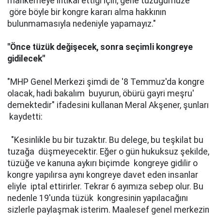
mahkemeye intikal ettiği için, gene tüzüğümüze
göre böyle bir kongre kararı alma hakkının
bulunmamasıyla nedeniyle yapamayız."
"Önce tüzük değişecek, sonra seçimli kongreye
gidilecek"
"MHP Genel Merkezi şimdi de '8 Temmuz'da kongre
olacak, hadi bakalım buyurun, öbürü gayri meşru'
demektedir" ifadesini kullanan Meral Akşener, şunları
kaydetti:
"Kesinlikle bu bir tuzaktır. Bu delege, bu teşkilat bu
tuzağa düşmeyecektir. Eğer o gün hukuksuz şekilde,
tüzüğe ve kanuna aykırı biçimde kongreye gidilir o
kongre yapılırsa aynı kongreye davet eden insanlar
eliyle iptal ettirirler. Tekrar 6 ayımıza sebep olur. Bu
nedenle 19'unda tüzük kongresinin yapılacağını
sizlerle paylaşmak isterim. Maalesef genel merkezin