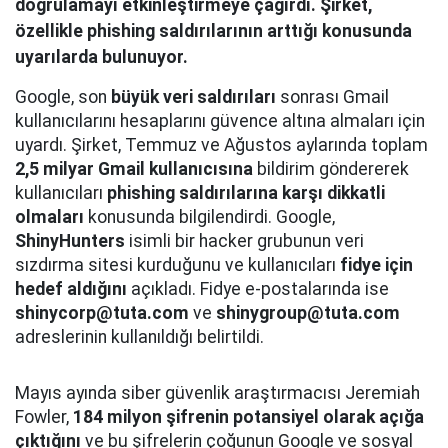
doğrulamayı etkinleştirmeye çağırdı. Şirket,
özellikle phishing saldırılarının arttığı konusunda
uyarılarda bulunuyor.
Google, son
büyük veri saldırıları
sonrası Gmail
kullanıcılarını hesaplarını güvence altına almaları için
uyardı. Şirket, Temmuz ve Ağustos aylarında toplam
2,5 milyar Gmail kullanıcısına
bildirim göndererek
kullanıcıları
phishing saldırılarına karşı dikkatli
olmaları
konusunda bilgilendirdi. Google,
ShinyHunters
isimli bir hacker grubunun veri
sızdırma sitesi kurduğunu ve kullanıcıları
fidye için
hedef aldığını
açıkladı. Fidye e-postalarında ise
shinycorp@tuta.com
ve
shinygroup@tuta.com
adreslerinin kullanıldığı belirtildi.
Mayıs ayında siber güvenlik araştırmacısı Jeremiah
Fowler,
184 milyon şifrenin potansiyel olarak açığa
çıktığını
ve bu şifrelerin çoğunun Google ve sosyal