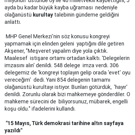
milyonun üstünde oy ile 40 milletvekili kaybettiğini, 5
ayda bu kadar büyük kayba uğraması nedeniyle
olağanüstü
kurultay
talebinin gündeme geldiğini
anlattı.
MHP Genel Merkezi'nin söz konusu kongreyi
yapmamak için elinden geleni yaptığını dile getiren
Akşener, "Meşveret yapalım diye yola çıktık.
Maalesef istişare ortamı ortadan kalktı. 'Delegelerin
imzasını alın' denildi. 548 delege imza verdi. 306
delegemiz de 'kongreyi toplayın gelip orada 'evet' oyu
vereceğim' dedi. Yani 854 delegenin tamamı
olağanüstü kurultayı istiyor. Bunları götürdük, 'hayır'
denildi. Zorunlu olarak bizi mahkemeye gönderdiler. O
mahkeme sürecini de biliyorsunuz, mübarek, engelli
koşu oldu." ifadelerini kullandı.
"15 Mayıs, Türk demokrasi tarihine altın sayfaya
yazıldı"