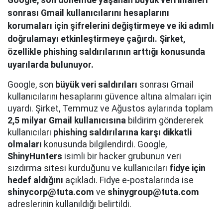
Google, son dönemde yaşanan büyük veri ihlalleri
sonrası Gmail kullanıcılarını hesaplarını
korumaları için şifrelerini değiştirmeye ve iki adımlı
doğrulamayı etkinleştirmeye çağırdı. Şirket,
özellikle phishing saldırılarının arttığı konusunda
uyarılarda bulunuyor.
Google, son
büyük veri saldırıları
sonrası Gmail
kullanıcılarını hesaplarını güvence altına almaları için
uyardı. Şirket, Temmuz ve Ağustos aylarında toplam
2,5 milyar Gmail kullanıcısına
bildirim göndererek
kullanıcıları
phishing saldırılarına karşı dikkatli
olmaları
konusunda bilgilendirdi. Google,
ShinyHunters
isimli bir hacker grubunun veri
sızdırma sitesi kurduğunu ve kullanıcıları
fidye için
hedef aldığını
açıkladı. Fidye e-postalarında ise
shinycorp@tuta.com
ve
shinygroup@tuta.com
adreslerinin kullanıldığı belirtildi.