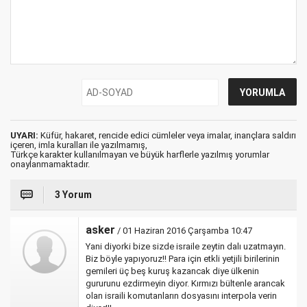
UYARI:
Küfür, hakaret, rencide edici cümleler veya imalar, inançlara saldırı
içeren, imla kuralları ile yazılmamış,
Türkçe karakter kullanılmayan ve büyük harflerle yazılmış yorumlar
onaylanmamaktadır.
3 Yorum
asker
/ 01 Haziran 2016 Çarşamba 10:47
Yani diyorki bize sizde israile zeytin dalı uzatmayın.
Biz böyle yapıyoruz!! Para için etkli yetjili birilerinin
gemileri üç beş kuruş kazancak diye ülkenin
gururunu ezdirmeyin diyor. Kırmızı bültenle arancak
olan israili komutanların dosyasını interpola verin