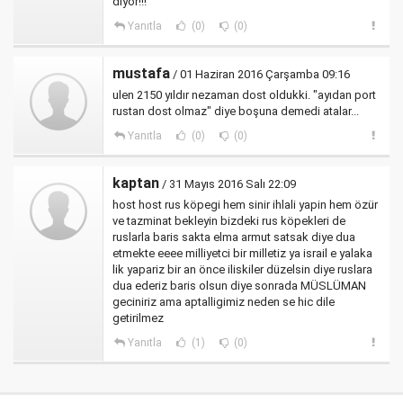
diyor!!!
Yanıtla
(0)
(0)
mustafa
/ 01 Haziran 2016 Çarşamba 09:16
ulen 2150 yıldır nezaman dost oldukki. "ayıdan port
rustan dost olmaz" diye boşuna demedi atalar...
Yanıtla
(0)
(0)
kaptan
/ 31 Mayıs 2016 Salı 22:09
host host rus köpegi hem sinir ihlali yapin hem özür
ve tazminat bekleyin bizdeki rus köpekleri de
ruslarla baris sakta elma armut satsak diye dua
etmekte eeee milliyetci bir milletiz ya israil e yalaka
lik yapariz bir an önce iliskiler düzelsin diye ruslara
dua ederiz baris olsun diye sonrada MÜSLÜMAN
geciniriz ama aptalligimiz neden se hic dile
getirilmez
Yanıtla
(1)
(0)