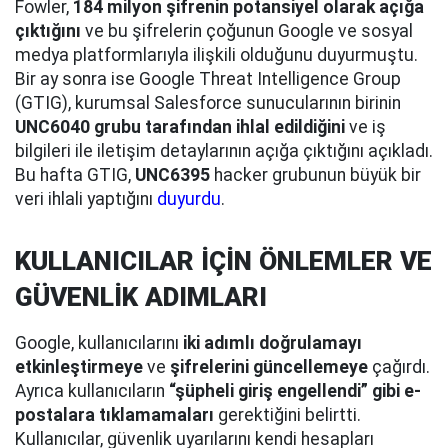
Fowler,
184 milyon şifrenin potansiyel olarak açığa
çıktığını
ve bu şifrelerin çoğunun Google ve sosyal
medya platformlarıyla ilişkili olduğunu duyurmuştu.
Bir ay sonra ise Google Threat Intelligence Group
(GTIG), kurumsal Salesforce sunucularının birinin
UNC6040 grubu tarafından ihlal edildiğini
ve iş
bilgileri ile iletişim detaylarının açığa çıktığını açıkladı.
Bu hafta GTIG,
UNC6395
hacker grubunun büyük bir
veri ihlali yaptığını
duyurdu
.
KULLANICILAR İÇİN ÖNLEMLER VE
GÜVENLİK ADIMLARI
Google, kullanıcılarını
iki adımlı doğrulamayı
etkinleştirmeye
ve
şifrelerini güncellemeye
çağırdı.
Ayrıca kullanıcıların
“şüpheli giriş engellendi” gibi e-
postalara tıklamamaları
gerektiğini belirtti.
Kullanıcılar, güvenlik uyarılarını kendi hesapları