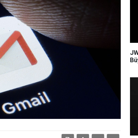
JW
Bü