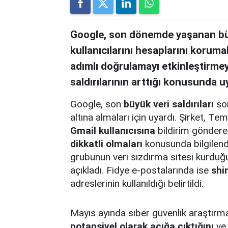
Google, son dönemde yaşanan büyü
kullanıcılarını hesaplarını korumal
adımlı doğrulamayı etkinleştirmeye
saldırılarının arttığı konusunda u
Google, son
büyük veri saldırıları
son
altına almaları için uyardı. Şirket,
Gmail kullanıcısına
bildirim gönderer
dikkatli olmaları
konusunda bilgilend
grubunun veri sızdırma sitesi kurduğu
açıkladı. Fidye e-postalarında ise
shi
adreslerinin kullanıldığı belirtildi.
Mayıs ayında siber güvenlik araştırm
potansiyel olarak açığa çıktığını
ve 