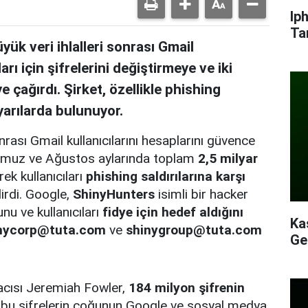
Ip
Ta
k veri ihlalleri sonrası Gmail
arı için şifrelerini değiştirmeye ve iki
 çağırdı. Şirket, özellikle phishing
yarılarda bulunuyor.
rası Gmail kullanıcılarını hesaplarını güvence
 Temmuz ve Ağustos aylarında toplam
2,5 milyar
ek kullanıcıları
phishing saldırılarına karşı
irdi. Google,
ShinyHunters
isimli bir hacker
nu ve kullanıcıları
fidye için hedef aldığını
Ka
nycorp@tuta.com
ve
shinygroup@tuta.com
Ge
acısı Jeremiah Fowler,
184 milyon şifrenin
bu şifrelerin çoğunun Google ve sosyal medya