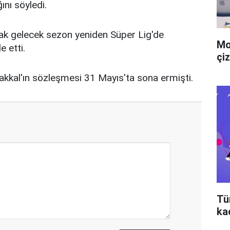
ını söyledi.
arak gelecek sezon yeniden Süper Lig'de
Mo
e etti.
çiz
akkal'ın sözleşmesi 31 Mayıs'ta sona ermişti.
Tü
ka