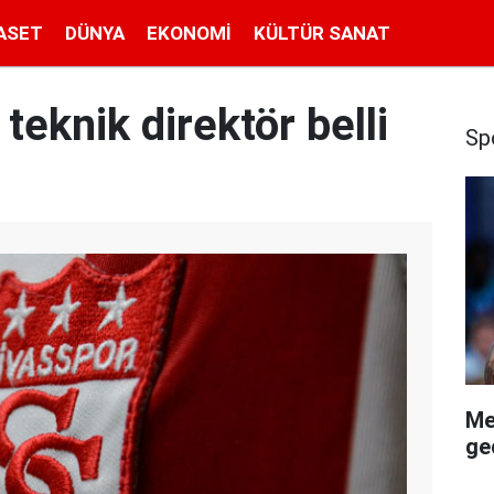
ASET
DÜNYA
EKONOMI
KÜLTÜR SANAT
teknik direktör belli
Sp
Me
geç