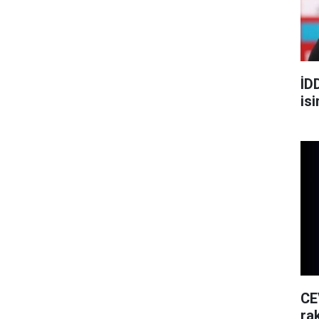
İD
is
CE
rak