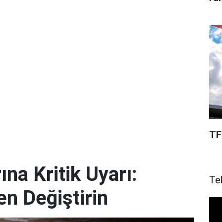
TF
ına Kritik Uyarı:
Te
en Değiştirin