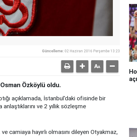
Güncelleme:
02 Haziran 2016 Perşembe 13:23
Ho
aç
r Osman Özköylü oldu.
ğı açıklamada, İstanbul'daki ofisinde bir
 anlaştıklarını ve 2 yıllık sözleşme
'a ve camiaya hayırlı olmasını dileyen Otyakmaz,