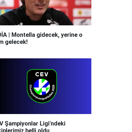
DİA | Montella gidecek, yerine o
im gelecek!
V Şampiyonlar Ligi'ndeki
iplerimiz belli oldu