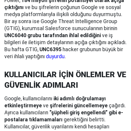
Fowler,
184 milyon şifrenin potansiyel olarak açığa
çıktığını
ve bu şifrelerin çoğunun Google ve sosyal
medya platformlarıyla ilişkili olduğunu duyurmuştu.
Bir ay sonra ise Google Threat Intelligence Group
(GTIG), kurumsal Salesforce sunucularının birinin
UNC6040 grubu tarafından ihlal edildiğini
ve iş
bilgileri ile iletişim detaylarının açığa çıktığını açıkladı.
Bu hafta GTIG,
UNC6395
hacker grubunun büyük bir
veri ihlali yaptığını
duyurdu
.
KULLANICILAR İÇİN ÖNLEMLER VE
GÜVENLİK ADIMLARI
Google, kullanıcılarını
iki adımlı doğrulamayı
etkinleştirmeye
ve
şifrelerini güncellemeye
çağırdı.
Ayrıca kullanıcıların
“şüpheli giriş engellendi” gibi e-
postalara tıklamamaları
gerektiğini belirtti.
Kullanıcılar, güvenlik uyarılarını kendi hesapları