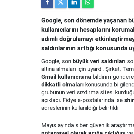
Google, son dönemde yaşanan büyü
kullanıcılarını hesaplarını korumal
adımlı doğrulamayı etkinleştirmeye
saldırılarının arttığı konusunda u
Google, son
büyük veri saldırıları
son
altına almaları için uyardı. Şirket,
Gmail kullanıcısına
bildirim gönderer
dikkatli olmaları
konusunda bilgilend
grubunun veri sızdırma sitesi kurduğu
açıkladı. Fidye e-postalarında ise
shi
adreslerinin kullanıldığı belirtildi.
Mayıs ayında siber güvenlik araştırm
potansiyel olarak açığa çıktığını
ve 