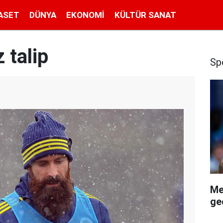
ASET
DÜNYA
EKONOMI
KÜLTÜR SANAT
 talip
Sp
Me
geç