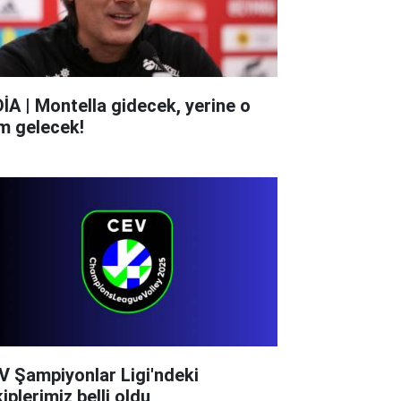
DİA | Montella gidecek, yerine o
im gelecek!
V Şampiyonlar Ligi'ndeki
iplerimiz belli oldu