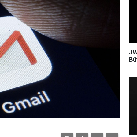
JW
Bü