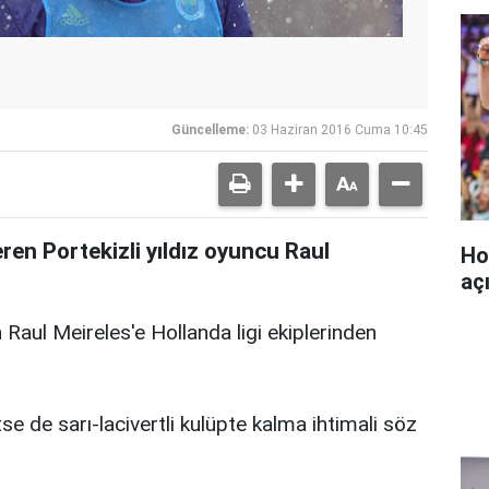
Güncelleme:
03 Haziran 2016 Cuma 10:45
ren Portekizli yıldız oyuncu Raul
Ho
aç
aul Meireles'e Hollanda ligi ekiplerinden
e de sarı-lacivertli kulüpte kalma ihtimali söz