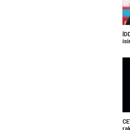
İD
is
CE
rak