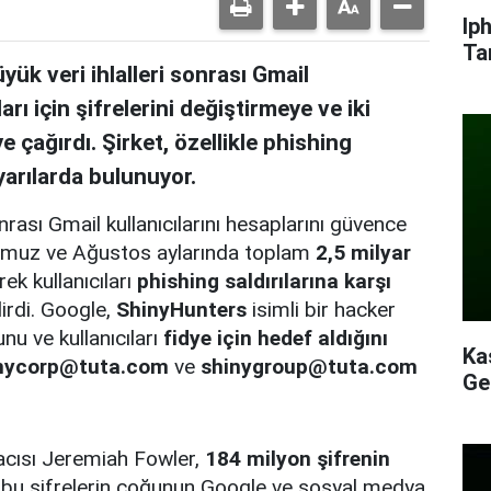
Ip
Ta
k veri ihlalleri sonrası Gmail
arı için şifrelerini değiştirmeye ve iki
 çağırdı. Şirket, özellikle phishing
yarılarda bulunuyor.
rası Gmail kullanıcılarını hesaplarını güvence
 Temmuz ve Ağustos aylarında toplam
2,5 milyar
ek kullanıcıları
phishing saldırılarına karşı
irdi. Google,
ShinyHunters
isimli bir hacker
nu ve kullanıcıları
fidye için hedef aldığını
Ka
nycorp@tuta.com
ve
shinygroup@tuta.com
Ge
acısı Jeremiah Fowler,
184 milyon şifrenin
bu şifrelerin çoğunun Google ve sosyal medya