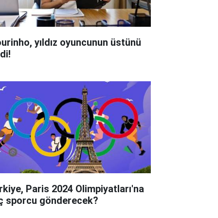
urinho, yıldız oyuncunun üstünü
di!
rkiye, Paris 2024 Olimpiyatları'na
ç sporcu gönderecek?