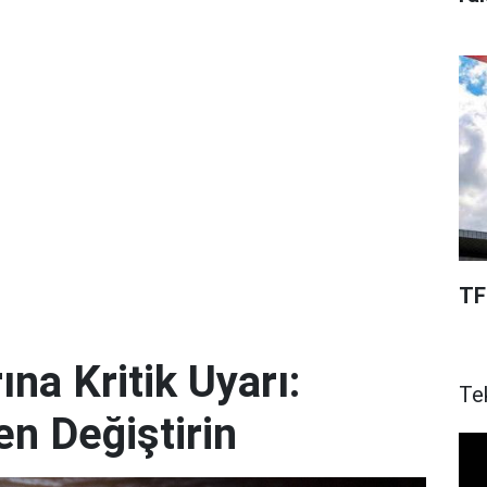
TF
ına Kritik Uyarı:
Te
en Değiştirin