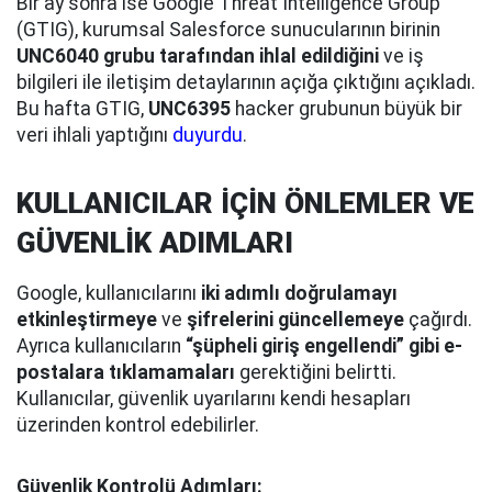
Bir ay sonra ise Google Threat Intelligence Group
(GTIG), kurumsal Salesforce sunucularının birinin
UNC6040 grubu tarafından ihlal edildiğini
ve iş
bilgileri ile iletişim detaylarının açığa çıktığını açıkladı.
Bu hafta GTIG,
UNC6395
hacker grubunun büyük bir
veri ihlali yaptığını
duyurdu
.
KULLANICILAR İÇİN ÖNLEMLER VE
GÜVENLİK ADIMLARI
Google, kullanıcılarını
iki adımlı doğrulamayı
etkinleştirmeye
ve
şifrelerini güncellemeye
çağırdı.
Ayrıca kullanıcıların
“şüpheli giriş engellendi” gibi e-
postalara tıklamamaları
gerektiğini belirtti.
Kullanıcılar, güvenlik uyarılarını kendi hesapları
üzerinden kontrol edebilirler.
Güvenlik Kontrolü Adımları: