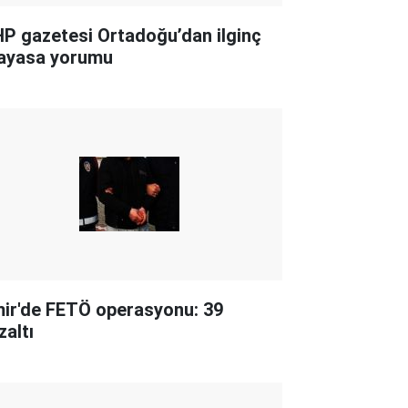
P gazetesi Ortadoğu’dan ilginç
ayasa yorumu
mir'de FETÖ operasyonu: 39
zaltı