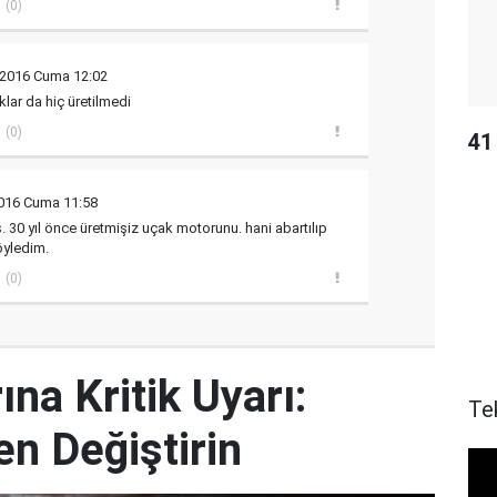
(0)
 2016 Cuma 12:02
klar da hiç üretilmedi
(0)
41 
2016 Cuma 11:58
. 30 yıl önce üretmişiz uçak motorunu. hani abartılıp
öyledim.
(0)
ına Kritik Uyarı:
Te
en Değiştirin