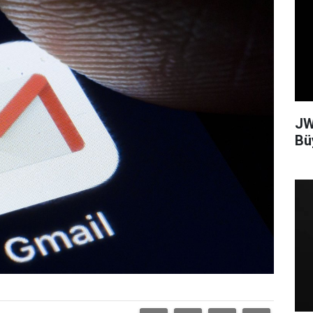
JW
Bü