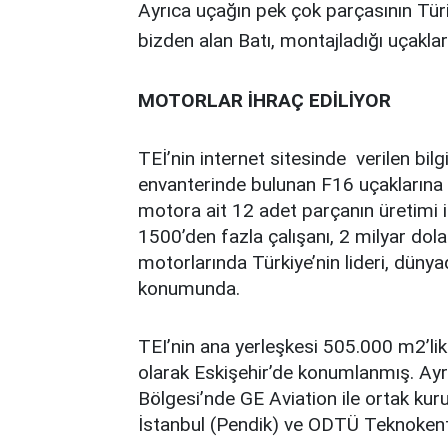
Ayrıca uçağın pek çok parçasının Türiye
bizden alan Batı, montajladığı uçaklar
MOTORLAR İHRAÇ EDİLİYOR
TEİ’nin internet sitesinde verilen bilg
envanterinde bulunan F16 uçakların
motora ait 12 adet parçanın üretimi i
1500’den fazla çalışanı, 2 milyar dola
motorlarında Türkiye’nin lideri, dünya
konumunda.
TEI’nin ana yerleşkesi 505.000 m2’lik
olarak Eskişehir’de konumlanmış. A
Bölgesi’nde GE Aviation ile ortak kur
İstanbul (Pendik) ve ODTÜ Teknokent’