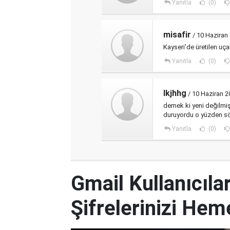
Yanıtla
(0)
misafir
/ 10 Haziran
Kayseri'de üretilen uça
Yanıtla
(0)
lkjhhg
/ 10 Haziran 
demek ki yeni değilmiş
duruyordu o yüzden s
Yanıtla
(0)
Gmail Kullanıcılar
Şifrelerinizi Hem