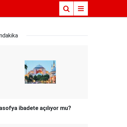
ndakika
asofya ibadete açılıyor mu?