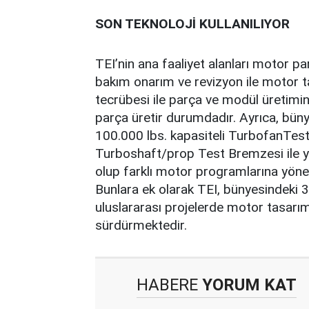
SON TEKNOLOJİ KULLANILIYOR
TEI’nin ana faaliyet alanları motor p
bakım onarım ve revizyon ile motor ta
tecrübesi ile parça ve modül üretimi
parça üretir durumdadır. Ayrıca, büny
100.000 lbs. kapasiteli TurbofanTes
Turboshaft/prop Test Bremzesi ile yü
olup farklı motor programlarına yöne
Bunlara ek olarak TEI, bünyesindeki 
uluslararası projelerde motor tasarım 
sürdürmektedir.
HABERE
YORUM KAT