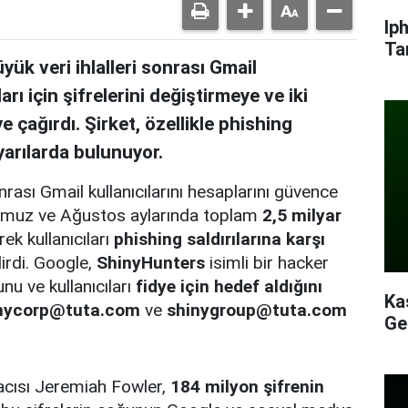
Ip
Ta
k veri ihlalleri sonrası Gmail
arı için şifrelerini değiştirmeye ve iki
 çağırdı. Şirket, özellikle phishing
yarılarda bulunuyor.
rası Gmail kullanıcılarını hesaplarını güvence
 Temmuz ve Ağustos aylarında toplam
2,5 milyar
ek kullanıcıları
phishing saldırılarına karşı
irdi. Google,
ShinyHunters
isimli bir hacker
nu ve kullanıcıları
fidye için hedef aldığını
Ka
nycorp@tuta.com
ve
shinygroup@tuta.com
Ge
acısı Jeremiah Fowler,
184 milyon şifrenin