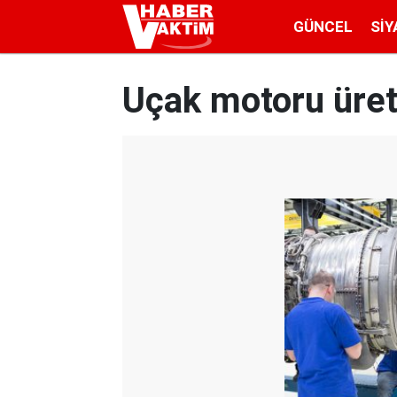
GÜNCEL
SIY
Uçak motoru üre