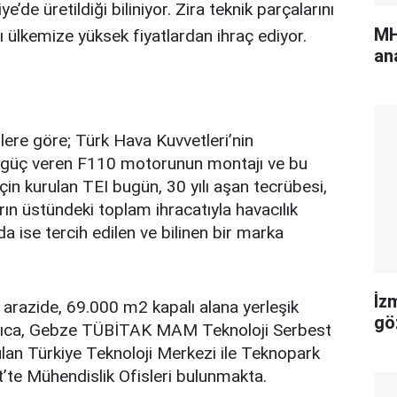
’de üretildiği biliniyor. Zira teknik parçalarını
MH
ı ülkemize yüksek fiyatlardan ihraç ediyor.
an
ilere göre; Türk Hava Kuvvetleri’nin
a güç veren F110 motorunun montajı ve bu
çin kurulan TEI bugün, 30 yılı aşan tecrübesi,
rın üstündeki toplam ihracatıyla havacılık
da ise tercih edilen ve bilinen bir marka
İz
 arazide, 69.000 m2 kapalı alana yerleşik
gö
yrıca, Gebze TÜBİTAK MAM Teknoloji Serbest
ulan Türkiye Teknoloji Merkezi ile Teknopark
te Mühendislik Ofisleri bulunmakta.