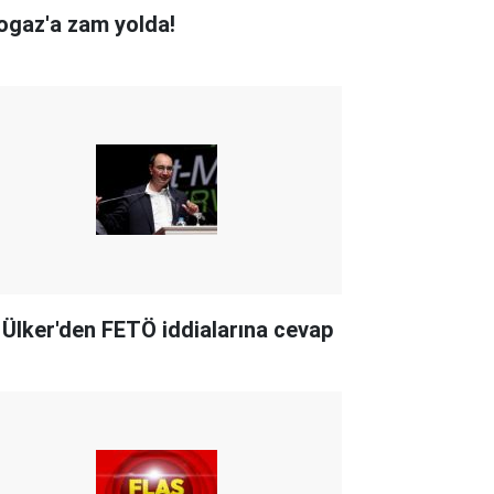
ogaz'a zam yolda!
i Ülker'den FETÖ iddialarına cevap