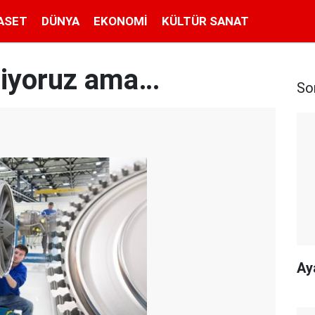
ASET
DÜNYA
EKONOMI
KÜLTÜR SANAT
tiyoruz ama…
So
Ay