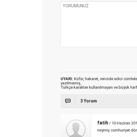
UYARI:
Küfür, hakaret, rencide edici cümleler 
yazılmamış,
Türkçe karakter kullanılmayan ve büyük har
3 Yorum
fatih
/ 10 Haziran 20
neymiş cumhuriyet döne