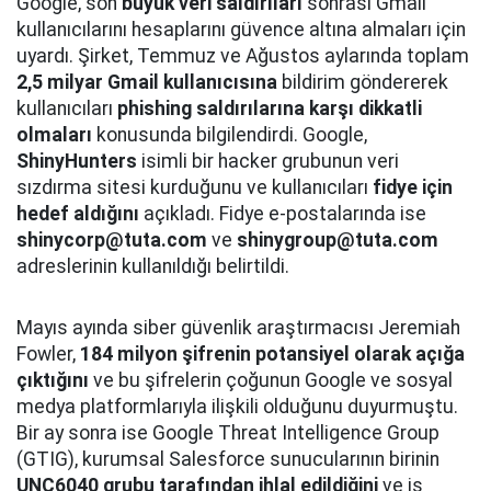
Google, son
büyük veri saldırıları
sonrası Gmail
kullanıcılarını hesaplarını güvence altına almaları için
uyardı. Şirket, Temmuz ve Ağustos aylarında toplam
2,5 milyar Gmail kullanıcısına
bildirim göndererek
kullanıcıları
phishing saldırılarına karşı dikkatli
olmaları
konusunda bilgilendirdi. Google,
ShinyHunters
isimli bir hacker grubunun veri
sızdırma sitesi kurduğunu ve kullanıcıları
fidye için
hedef aldığını
açıkladı. Fidye e-postalarında ise
shinycorp@tuta.com
ve
shinygroup@tuta.com
adreslerinin kullanıldığı belirtildi.
Mayıs ayında siber güvenlik araştırmacısı Jeremiah
Fowler,
184 milyon şifrenin potansiyel olarak açığa
çıktığını
ve bu şifrelerin çoğunun Google ve sosyal
medya platformlarıyla ilişkili olduğunu duyurmuştu.
Bir ay sonra ise Google Threat Intelligence Group
(GTIG), kurumsal Salesforce sunucularının birinin
UNC6040 grubu tarafından ihlal edildiğini
ve iş