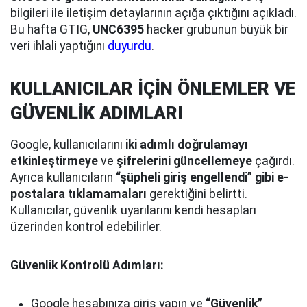
bilgileri ile iletişim detaylarının açığa çıktığını açıkladı.
Bu hafta GTIG,
UNC6395
hacker grubunun büyük bir
veri ihlali yaptığını
duyurdu
.
KULLANICILAR İÇİN ÖNLEMLER VE
GÜVENLİK ADIMLARI
Google, kullanıcılarını
iki adımlı doğrulamayı
etkinleştirmeye
ve
şifrelerini güncellemeye
çağırdı.
Ayrıca kullanıcıların
“şüpheli giriş engellendi” gibi e-
postalara tıklamamaları
gerektiğini belirtti.
Kullanıcılar, güvenlik uyarılarını kendi hesapları
üzerinden kontrol edebilirler.
Güvenlik Kontrolü Adımları:
Google hesabınıza giriş yapın ve
“Güvenlik”