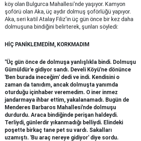
köy olan Bulgurca Mahallesi'nde yaşıyor. Kamyon
şoförü olan Aka, üç aydır dolmuş şoförlüğü yapıyor.
Aka, seri katil Atalay Filiz'in üç gün önce bir kez daha
dolmuşuna bindiğini belirterek, şunları söyledi:
HİÇ PANİKLEMEDİM, KORKMADIM
"Üç gün önce de dolmuşa yanlışlıkla bindi. Dolmuşu
Gümüldür'e gidiyor sandı. Develi Köyü'ne dönünce
'Ben burada ineceğim' dedi ve indi. Kendisini o
zaman da tanıdım, ancak dolmuşta yanımda
oturduğu içinhaber veremedim. O iner inmez
jandarmaya ihbar ettim, yakalanamadı. Bugün de
Menderes Barbaros Mahallesi'nde dolmuşu
durdurdu. Araca bindiğinde perişan haldeydi.
Terliydi, günlerdir yıkanmadığı belliydi. Elindeki
poşette birkaç tane pet su vardı. Sakalları
uzamıştı. 'Bu araç nereye gidiyor' diye sordu.