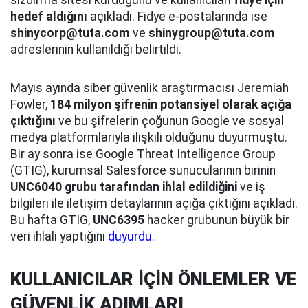
sızdırma sitesi kurduğunu ve kullanıcıları
fidye için
hedef aldığını
açıkladı. Fidye e-postalarında ise
shinycorp@tuta.com
ve
shinygroup@tuta.com
adreslerinin kullanıldığı belirtildi.
Mayıs ayında siber güvenlik araştırmacısı Jeremiah
Fowler,
184 milyon şifrenin potansiyel olarak açığa
çıktığını
ve bu şifrelerin çoğunun Google ve sosyal
medya platformlarıyla ilişkili olduğunu duyurmuştu.
Bir ay sonra ise Google Threat Intelligence Group
(GTIG), kurumsal Salesforce sunucularının birinin
UNC6040 grubu tarafından ihlal edildiğini
ve iş
bilgileri ile iletişim detaylarının açığa çıktığını açıkladı.
Bu hafta GTIG,
UNC6395
hacker grubunun büyük bir
veri ihlali yaptığını
duyurdu
.
KULLANICILAR İÇİN ÖNLEMLER VE
GÜVENLİK ADIMLARI