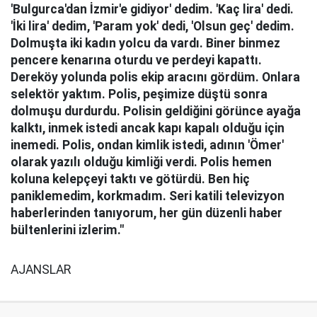
'Bulgurca'dan İzmir'e gidiyor' dedim. 'Kaç lira' dedi.
'İki lira' dedim, 'Param yok' dedi, 'Olsun geç' dedim.
Dolmuşta iki kadın yolcu da vardı. Biner binmez
pencere kenarına oturdu ve perdeyi kapattı.
Dereköy yolunda polis ekip aracını gördüm. Onlara
selektör yaktım. Polis, peşimize düştü sonra
dolmuşu durdurdu. Polisin geldiğini görünce ayağa
kalktı, inmek istedi ancak kapı kapalı olduğu için
inemedi. Polis, ondan kimlik istedi, adının 'Ömer'
olarak yazılı olduğu kimliği verdi. Polis hemen
koluna kelepçeyi taktı ve götürdü. Ben hiç
paniklemedim, korkmadım. Seri katili televizyon
haberlerinden tanıyorum, her gün düzenli haber
bültenlerini izlerim."
AJANSLAR