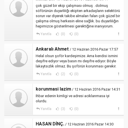
çok güzel bir ekip çalışması olmuş . dolmuş
söförünün duyarlılığı ekipten arkadaşların selektörü
sorun var diyerek takibe almaları falan çok güzel bir
çalışma olmuş herkesin eline sağlık. bu duyarlılığın
hepimizce gösterilmesi gerektiğine inanıyorum.
Yanıtla
(0)
(0)
Ankaralı Ahmet
/ 12 Haziran 2016 Pazar 17:57
Helal olsun şoför kardeşimize. Ama kendisi ismini
deşifre ediyor veya basın mı deşifre ediyor. Böyle
lakaytsızlık olmaz. Bu şoförün korunması gerekir.
Yanıtla
(2)
(0)
korunmasi lazim
/ 12 Haziran 2016 Pazar 14:31
Ihbar edenin kimligi ve adresi aciklanmasa iyi
olurdu.
Yanıtla
(3)
(0)
HASAN DİNÇ.
/ 12 Haziran 2016 Pazar 14:30