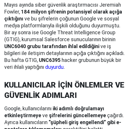
Mayıs ayında siber güvenlik araştırmacısı Jeremiah
Fowler,
184 milyon şifrenin potansiyel olarak açığa
çıktığını
ve bu şifrelerin çoğunun Google ve sosyal
medya platformlarıyla ilişkili olduğunu duyurmuştu.
Bir ay sonra ise Google Threat Intelligence Group
(GTIG), kurumsal Salesforce sunucularının birinin
UNC6040 grubu tarafından ihlal edildiğini
ve iş
bilgileri ile iletişim detaylarının açığa çıktığını açıkladı.
Bu hafta GTIG,
UNC6395
hacker grubunun büyük bir
veri ihlali yaptığını
duyurdu
.
KULLANICILAR İÇİN ÖNLEMLER VE
GÜVENLİK ADIMLARI
Google, kullanıcılarını
iki adımlı doğrulamayı
etkinleştirmeye
ve
şifrelerini güncellemeye
çağırdı.
Ayrıca kullanıcıların
“şüpheli giriş engellendi” gibi e-