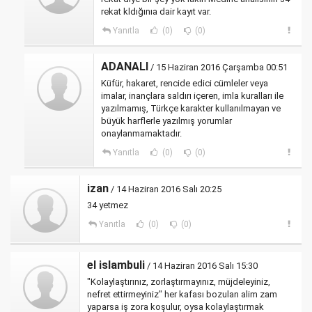
rekat kldığınıa dair kayıt var.
Yanıtla
(0)
(0)
ADANALI
/ 15 Haziran 2016 Çarşamba 00:51
Küfür, hakaret, rencide edici cümleler veya
imalar, inançlara saldırı içeren, imla kuralları ile
yazılmamış, Türkçe karakter kullanılmayan ve
büyük harflerle yazılmış yorumlar
onaylanmamaktadır.
Yanıtla
(0)
(0)
izan
/ 14 Haziran 2016 Salı 20:25
34 yetmez
Yanıtla
(0)
(0)
el islambuli
/ 14 Haziran 2016 Salı 15:30
"Kolaylaştırınız, zorlaştırmayınız, müjdeleyiniz,
nefret ettirmeyiniz" her kafası bozulan alim zam
yaparsa iş zora koşulur, oysa kolaylaştırmak