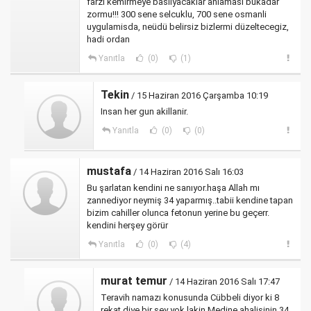
farzi kemirmeye basliyacaklar anlamasi bukadar
zormu!!! 300 sene selcuklu, 700 sene osmanli
uygulamisda, neüdü belirsiz bizlermi düzeltecegiz,
hadi ordan
Yanıtla
(0)
(1)
Tekin
/ 15 Haziran 2016 Çarşamba 10:19
Insan her gun akillanir.
Yanıtla
(0)
(0)
mustafa
/ 14 Haziran 2016 Salı 16:03
Bu şarlatan kendini ne sanıyor.haşa Allah mı
zannediyor neymiş 34 yaparmış..tabii kendine tapan
bizim cahiller olunca fetonun yerine bu geçerr.
kendini herşey görür
Yanıtla
(0)
(4)
murat temur
/ 14 Haziran 2016 Salı 17:47
Teravih namazı konusunda Cübbeli diyor ki 8
rekat diye bir şey yok lakin Medine ahalisinin 34