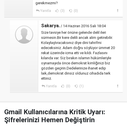
gerekmezmi?
Yanıtla
(3)
(0)
Sakarya.
/ 14 Haziran 2016 Salı 18:04
Size tavsiye her önüne gelende delil ileri
sürmesin.Bir kere delili ancak alim getirebilir.
Kolaylaştıracaksınız diye dini tahrifmi
edeceksiniz. Adam doğru söylüyor ümmet 20
rekat üzerinde icma etti ve kıldı. Fazlasını
kılanda var. Siz bırakın islamın hükümleriyle
oynamayıda önce demokrat kimliğinizi biz
gözden geçirin.Dedelerinize ihanet edip
laik,demokrat dinsiz oldunuz cihadıda terk
ettiniz.
Yanıtla
(0)
(1)
Gmail Kullanıcılarına Kritik Uyarı:
Şifrelerinizi Hemen Değiştirin