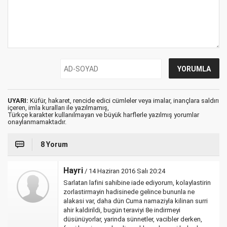
UYARI:
Küfür, hakaret, rencide edici cümleler veya imalar, inançlara saldırı
içeren, imla kuralları ile yazılmamış,
Türkçe karakter kullanılmayan ve büyük harflerle yazılmış yorumlar
onaylanmamaktadır.
8 Yorum
Hayri
/ 14 Haziran 2016 Salı 20:24
Sarlatan lafini sahibine iade ediyorum, kolaylastirin
zorlastirmayin hadisinede gelince bununla ne
alakasi var, daha dün Cuma namaziyla kilinan surri
ahir kaldirildi, bugün teraviyi 8e indirmeyi
düsünüyorlar, yarinda sünnetler, vacibler derken,