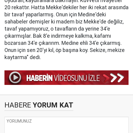
Uyduran, kaydıranlara bakmayın. Kuvvetli rivayetler
20 rekattır. Hatta Mekke'dekiler her iki rekat arasında
bir tavaf yaparlarmış. Onun için Medine'deki
sahabeler demişler ki madem biz Mekke'de değiliz,
tavaf yapamıyoruz, o tavafların da yerine 34'e
çıkarmışlar. Bak 8'e indirmeye kalkma, kafamı
bozarsan 34'e çıkarırım. Medine ehli 34'e çıkarmış.
Onun için sen 20'yi kıl, öp başına koy. Sekize, mekize
kaytarma" dedi.
HABERE
YORUM KAT