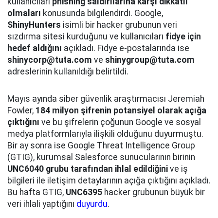
kullanıcıları
phishing saldırılarına karşı dikkatli
olmaları
konusunda bilgilendirdi. Google,
ShinyHunters
isimli bir hacker grubunun veri
sızdırma sitesi kurduğunu ve kullanıcıları
fidye için
hedef aldığını
açıkladı. Fidye e-postalarında ise
shinycorp@tuta.com
ve
shinygroup@tuta.com
adreslerinin kullanıldığı belirtildi.
Mayıs ayında siber güvenlik araştırmacısı Jeremiah
Fowler,
184 milyon şifrenin potansiyel olarak açığa
çıktığını
ve bu şifrelerin çoğunun Google ve sosyal
medya platformlarıyla ilişkili olduğunu duyurmuştu.
Bir ay sonra ise Google Threat Intelligence Group
(GTIG), kurumsal Salesforce sunucularının birinin
UNC6040 grubu tarafından ihlal edildiğini
ve iş
bilgileri ile iletişim detaylarının açığa çıktığını açıkladı.
Bu hafta GTIG,
UNC6395
hacker grubunun büyük bir
veri ihlali yaptığını
duyurdu
.