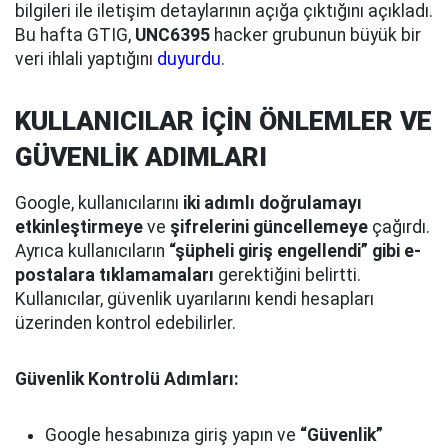
bilgileri ile iletişim detaylarının açığa çıktığını açıkladı.
Bu hafta GTIG,
UNC6395
hacker grubunun büyük bir
veri ihlali yaptığını
duyurdu
.
KULLANICILAR İÇİN ÖNLEMLER VE
GÜVENLİK ADIMLARI
Google, kullanıcılarını
iki adımlı doğrulamayı
etkinleştirmeye
ve
şifrelerini güncellemeye
çağırdı.
Ayrıca kullanıcıların
“şüpheli giriş engellendi” gibi e-
postalara tıklamamaları
gerektiğini belirtti.
Kullanıcılar, güvenlik uyarılarını kendi hesapları
üzerinden kontrol edebilirler.
Güvenlik Kontrolü Adımları:
Google hesabınıza giriş yapın ve
“Güvenlik”