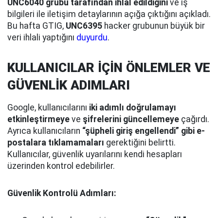
UNC6040 grubu tarafından ihlal edildiğini
ve iş
bilgileri ile iletişim detaylarının açığa çıktığını açıkladı.
Bu hafta GTIG,
UNC6395
hacker grubunun büyük bir
veri ihlali yaptığını
duyurdu
.
KULLANICILAR İÇİN ÖNLEMLER VE
GÜVENLİK ADIMLARI
Google, kullanıcılarını
iki adımlı doğrulamayı
etkinleştirmeye
ve
şifrelerini güncellemeye
çağırdı.
Ayrıca kullanıcıların
“şüpheli giriş engellendi” gibi e-
postalara tıklamamaları
gerektiğini belirtti.
Kullanıcılar, güvenlik uyarılarını kendi hesapları
üzerinden kontrol edebilirler.
Güvenlik Kontrolü Adımları: