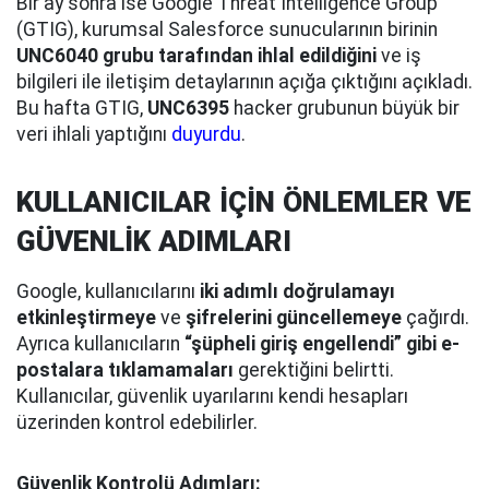
Bir ay sonra ise Google Threat Intelligence Group
(GTIG), kurumsal Salesforce sunucularının birinin
UNC6040 grubu tarafından ihlal edildiğini
ve iş
bilgileri ile iletişim detaylarının açığa çıktığını açıkladı.
Bu hafta GTIG,
UNC6395
hacker grubunun büyük bir
veri ihlali yaptığını
duyurdu
.
KULLANICILAR İÇİN ÖNLEMLER VE
GÜVENLİK ADIMLARI
Google, kullanıcılarını
iki adımlı doğrulamayı
etkinleştirmeye
ve
şifrelerini güncellemeye
çağırdı.
Ayrıca kullanıcıların
“şüpheli giriş engellendi” gibi e-
postalara tıklamamaları
gerektiğini belirtti.
Kullanıcılar, güvenlik uyarılarını kendi hesapları
üzerinden kontrol edebilirler.
Güvenlik Kontrolü Adımları: