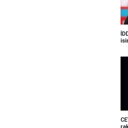
İD
is
CE
rak