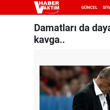
GÜNCEL
SIY
Damatları da day
kavga..