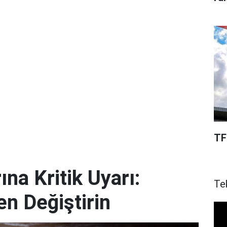
TF
ına Kritik Uyarı:
Te
en Değiştirin