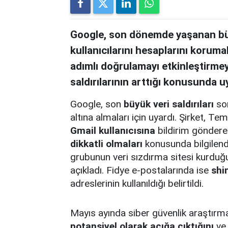
Google, son dönemde yaşanan büyü
kullanıcılarını hesaplarını korumal
adımlı doğrulamayı etkinleştirmeye
saldırılarının arttığı konusunda u
Google, son
büyük veri saldırıları
son
altına almaları için uyardı. Şirket,
Gmail kullanıcısına
bildirim gönderer
dikkatli olmaları
konusunda bilgilend
grubunun veri sızdırma sitesi kurduğu
açıkladı. Fidye e-postalarında ise
shi
adreslerinin kullanıldığı belirtildi.
Mayıs ayında siber güvenlik araştırm
potansiyel olarak açığa çıktığını
ve 