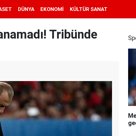
ASET
DÜNYA
EKONOMI
KÜLTÜR SANAT
anamadı! Tribünde
Sp
Me
geç