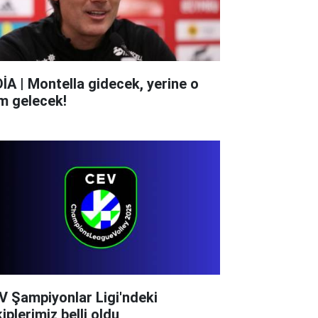
DİA | Montella gidecek, yerine o
im gelecek!
V Şampiyonlar Ligi'ndeki
iplerimiz belli oldu