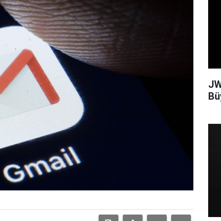
JW
Bü