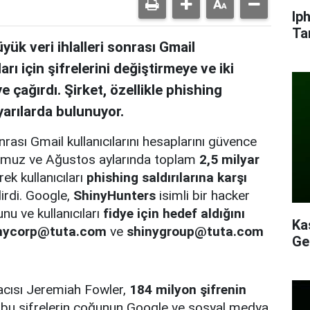
Ip
Ta
k veri ihlalleri sonrası Gmail
arı için şifrelerini değiştirmeye ve iki
 çağırdı. Şirket, özellikle phishing
yarılarda bulunuyor.
rası Gmail kullanıcılarını hesaplarını güvence
 Temmuz ve Ağustos aylarında toplam
2,5 milyar
ek kullanıcıları
phishing saldırılarına karşı
irdi. Google,
ShinyHunters
isimli bir hacker
nu ve kullanıcıları
fidye için hedef aldığını
Ka
nycorp@tuta.com
ve
shinygroup@tuta.com
Ge
acısı Jeremiah Fowler,
184 milyon şifrenin
bu şifrelerin çoğunun Google ve sosyal medya