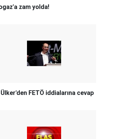
ogaz'a zam yolda!
i Ülker'den FETÖ iddialarına cevap