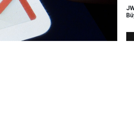
JW
Bü
Ip
Ta
k veri ihlalleri sonrası Gmail
arı için şifrelerini değiştirmeye ve iki
 çağırdı. Şirket, özellikle phishing