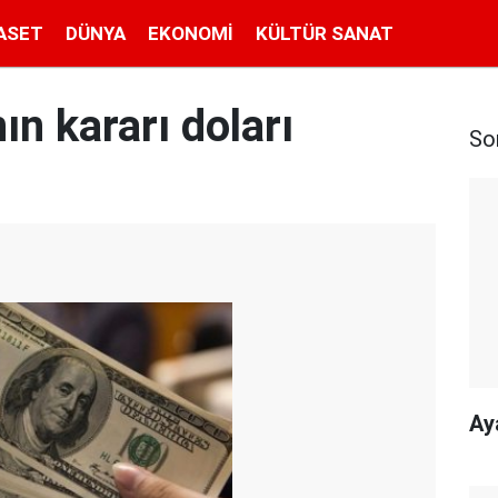
ASET
DÜNYA
EKONOMI
KÜLTÜR SANAT
n kararı doları
So
Ay