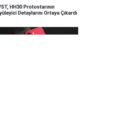
ST, HH30 Protostarının
yüleyici Detaylarını Ortaya Çıkardı
hone SE 4, Mart 2025'te
nıtılacak