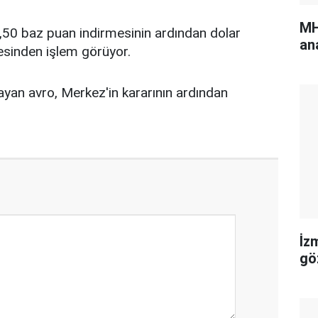
MH
,50 baz puan indirmesinin ardından dolar
an
esinden işlem görüyor.
yan avro, Merkez'in kararının ardından
İz
gö