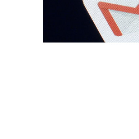
Yayınlanma:
30 Ağustos 2025 Cumartesi 13:54
Google, son dönemde yaşanan büyü
kullanıcılarını hesaplarını korumal
adımlı doğrulamayı etkinleştirmeye