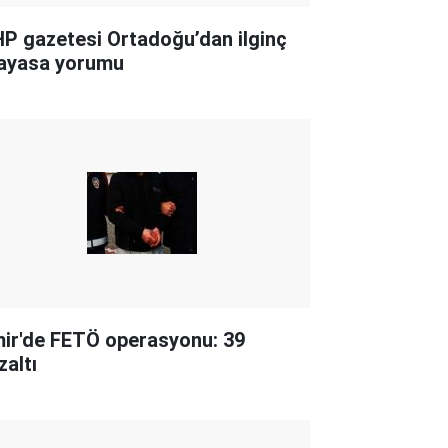
P gazetesi Ortadoğu’dan ilginç
ayasa yorumu
mir'de FETÖ operasyonu: 39
zaltı