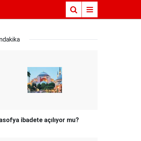
ndakika
asofya ibadete açılıyor mu?