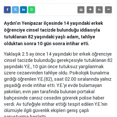
Aydın’ın Yenipazar ilçesinde 14 yaşındaki erkek
öğrenciye cinsel tacizde bulunduğu iddiasıyla
tutuklanan 82 yaşındaki yaşlı adam, tahliye
olduktan sonra 10 gün sonra intihar etti.
Yaklaşık 2.5 ay önce 14 yaşındaki bir erkek öğrenciye
cinsel tacizde bulunduğu gerekçesiyle tutuklanan 82
yaşındaki Y.E., 10 gün önce tutuksuz yargılanmak
üzere cezaevinden tahliye oldu. Psikolojik bunalıma
girdiği öğrenilen Y.E.(82), saat 02.00 sıralarında yalnız
yaşadığı evde intihar etti. Y.E.’yi evde bulamayan
yakınları, evin yan tarafında bulunan portakal
bahçesinde cansız cesedini görerek polise haber
verdi. Av tüfeğiyle intihar ettiği tespit edilen Y.E.’nin
ölümüyle ilgili güvenlik ekipleri geniş çaplı
soruşturma başlattı.