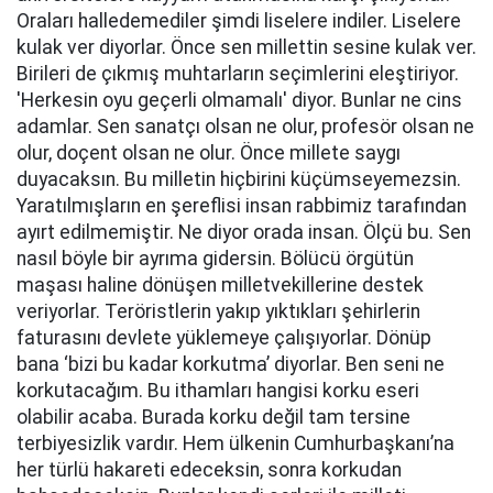
Oraları halledemediler şimdi liselere indiler. Liselere
kulak ver diyorlar. Önce sen millettin sesine kulak ver.
Birileri de çıkmış muhtarların seçimlerini eleştiriyor.
'Herkesin oyu geçerli olmamalı' diyor. Bunlar ne cins
adamlar. Sen sanatçı olsan ne olur, profesör olsan ne
olur, doçent olsan ne olur. Önce millete saygı
duyacaksın. Bu milletin hiçbirini küçümseyemezsin.
Yaratılmışların en şereflisi insan rabbimiz tarafından
ayırt edilmemiştir. Ne diyor orada insan. Ölçü bu. Sen
nasıl böyle bir ayrıma gidersin. Bölücü örgütün
maşası haline dönüşen milletvekillerine destek
veriyorlar. Teröristlerin yakıp yıktıkları şehirlerin
faturasını devlete yüklemeye çalışıyorlar. Dönüp
bana ‘bizi bu kadar korkutma’ diyorlar. Ben seni ne
korkutacağım. Bu ithamları hangisi korku eseri
olabilir acaba. Burada korku değil tam tersine
terbiyesizlik vardır. Hem ülkenin Cumhurbaşkanı’na
her türlü hakareti edeceksin, sonra korkudan