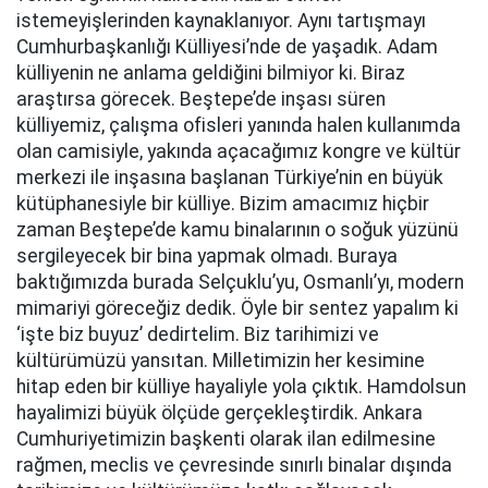
istemeyişlerinden kaynaklanıyor. Aynı tartışmayı
Cumhurbaşkanlığı Külliyesi’nde de yaşadık. Adam
külliyenin ne anlama geldiğini bilmiyor ki. Biraz
araştırsa görecek. Beştepe’de inşası süren
külliyemiz, çalışma ofisleri yanında halen kullanımda
olan camisiyle, yakında açacağımız kongre ve kültür
merkezi ile inşasına başlanan Türkiye’nin en büyük
kütüphanesiyle bir külliye. Bizim amacımız hiçbir
zaman Beştepe’de kamu binalarının o soğuk yüzünü
sergileyecek bir bina yapmak olmadı. Buraya
baktığımızda burada Selçuklu’yu, Osmanlı’yı, modern
mimariyi göreceğiz dedik. Öyle bir sentez yapalım ki
‘işte biz buyuz’ dedirtelim. Biz tarihimizi ve
kültürümüzü yansıtan. Milletimizin her kesimine
hitap eden bir külliye hayaliyle yola çıktık. Hamdolsun
hayalimizi büyük ölçüde gerçekleştirdik. Ankara
Cumhuriyetimizin başkenti olarak ilan edilmesine
rağmen, meclis ve çevresinde sınırlı binalar dışında