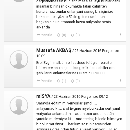
degiştiremessin bunların meselesi ayrı bunlar cahil
insanlar bir insan okumakla falan cahilliten
kurtulamaz bunlar onlar yani sonuç biz işimize
bakalım sen yüzde 52 ile gelen cumhurun
başkanısın unutmamak lazım milyonlar senin
arkanda
Yanıtla
(0)
(0)
Mustafa AKBAŞ
/ 23 Haziran 2016 Perşembe
10:09
Erol Evginin albümleri sadece iki üç üniversite
bitirenlere satılsın,nasılsa geri kalan cahiller onun
şarkılarını anlamazlar ne DDersin EROLLLL....
Yanıtla
(1)
(0)
mİSYA
/ 23 Haziran 2016 Perşembe 09:12
Sarayda eğitim mi veriyorlar şimdi.....
anlayamadık..... Erol Evgine niye bu kadar sert yanıt
veriyorlar anlamadım.....adam ben ondan üstün
yaratıldım demiyor ki .... sadece hiç bilenle bilmeyen
bir olur mu diyor..... her kim sözün neresinden
anlıyorsa orasından tutup siyaset yapıyor..... Biler