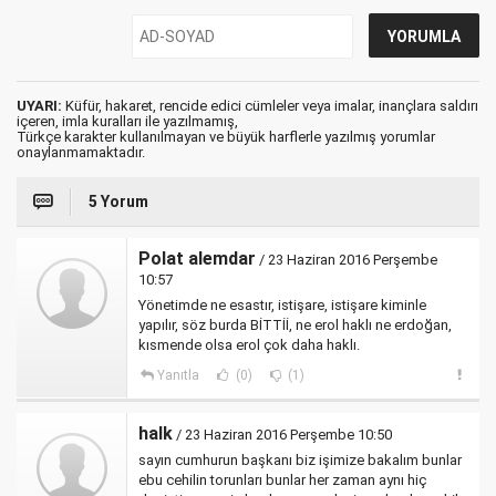
UYARI:
Küfür, hakaret, rencide edici cümleler veya imalar, inançlara saldırı
içeren, imla kuralları ile yazılmamış,
Türkçe karakter kullanılmayan ve büyük harflerle yazılmış yorumlar
onaylanmamaktadır.
5 Yorum
Polat alemdar
/ 23 Haziran 2016 Perşembe
10:57
Yönetimde ne esastır, istişare, istişare kiminle
yapılır, söz burda BİTTİİ, ne erol haklı ne erdoğan,
kısmende olsa erol çok daha haklı.
Yanıtla
(0)
(1)
halk
/ 23 Haziran 2016 Perşembe 10:50
sayın cumhurun başkanı biz işimize bakalım bunlar
ebu cehilin torunları bunlar her zaman aynı hiç