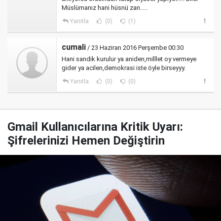
Müslümanız hani hüsnü zan.....
Yanıtla
(0)
(1)
cumali
/ 23 Haziran 2016 Perşembe 00:30
Hani sandik kurulur ya aniden,milllet oy vermeye
gider ya acilen,demokrasi iste öyle birseyyy.
Yanıtla
(0)
(0)
Gmail Kullanıcılarına Kritik Uyarı:
Şifrelerinizi Hemen Değiştirin