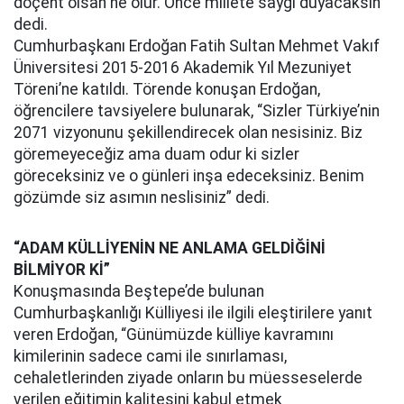
doçent olsan ne olur. Önce millete saygı duyacaksın"
dedi.
Cumhurbaşkanı Erdoğan Fatih Sultan Mehmet Vakıf
Üniversitesi 2015-2016 Akademik Yıl Mezuniyet
Töreni’ne katıldı. Törende konuşan Erdoğan,
öğrencilere tavsiyelere bulunarak, “Sizler Türkiye’nin
2071 vizyonunu şekillendirecek olan nesisiniz. Biz
göremeyeceğiz ama duam odur ki sizler
göreceksiniz ve o günleri inşa edeceksiniz. Benim
gözümde siz asımın neslisiniz” dedi.
“ADAM KÜLLİYENİN NE ANLAMA GELDİĞİNİ
BİLMİYOR Kİ”
Konuşmasında Beştepe’de bulunan
Cumhurbaşkanlığı Külliyesi ile ilgili eleştirilere yanıt
veren Erdoğan, “Günümüzde külliye kavramını
kimilerinin sadece cami ile sınırlaması,
cehaletlerinden ziyade onların bu müesseselerde
verilen eğitimin kalitesini kabul etmek