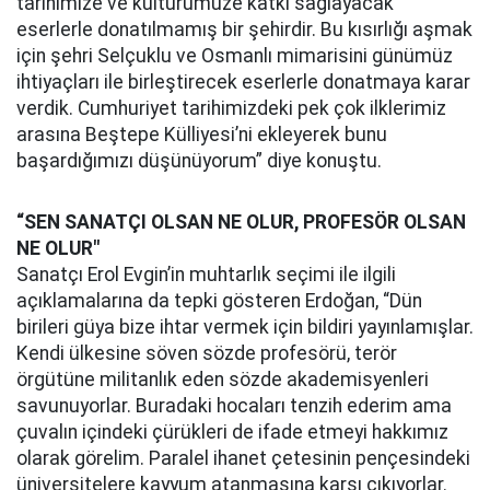
tarihimize ve kültürümüze katkı sağlayacak
eserlerle donatılmamış bir şehirdir. Bu kısırlığı aşmak
için şehri Selçuklu ve Osmanlı mimarisini günümüz
ihtiyaçları ile birleştirecek eserlerle donatmaya karar
verdik. Cumhuriyet tarihimizdeki pek çok ilklerimiz
arasına Beştepe Külliyesi’ni ekleyerek bunu
başardığımızı düşünüyorum” diye konuştu.
“SEN SANATÇI OLSAN NE OLUR, PROFESÖR OLSAN
NE OLUR"
Sanatçı Erol Evgin’in muhtarlık seçimi ile ilgili
açıklamalarına da tepki gösteren Erdoğan, “Dün
birileri güya bize ihtar vermek için bildiri yayınlamışlar.
Kendi ülkesine söven sözde profesörü, terör
örgütüne militanlık eden sözde akademisyenleri
savunuyorlar. Buradaki hocaları tenzih ederim ama
çuvalın içindeki çürükleri de ifade etmeyi hakkımız
olarak görelim. Paralel ihanet çetesinin pençesindeki
üniversitelere kayyum atanmasına karşı çıkıyorlar.