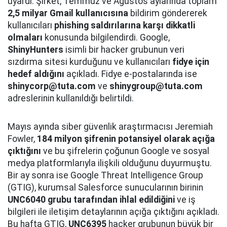
uyardı. Şirket, Temmuz ve Ağustos aylarında toplam
2,5 milyar Gmail kullanıcısına
bildirim göndererek
kullanıcıları
phishing saldırılarına karşı dikkatli
olmaları
konusunda bilgilendirdi. Google,
ShinyHunters
isimli bir hacker grubunun veri
sızdırma sitesi kurduğunu ve kullanıcıları
fidye için
hedef aldığını
açıkladı. Fidye e-postalarında ise
shinycorp@tuta.com
ve
shinygroup@tuta.com
adreslerinin kullanıldığı belirtildi.
Mayıs ayında siber güvenlik araştırmacısı Jeremiah
Fowler,
184 milyon şifrenin potansiyel olarak açığa
çıktığını
ve bu şifrelerin çoğunun Google ve sosyal
medya platformlarıyla ilişkili olduğunu duyurmuştu.
Bir ay sonra ise Google Threat Intelligence Group
(GTIG), kurumsal Salesforce sunucularının birinin
UNC6040 grubu tarafından ihlal edildiğini
ve iş
bilgileri ile iletişim detaylarının açığa çıktığını açıkladı.
Bu hafta GTIG,
UNC6395
hacker grubunun büyük bir