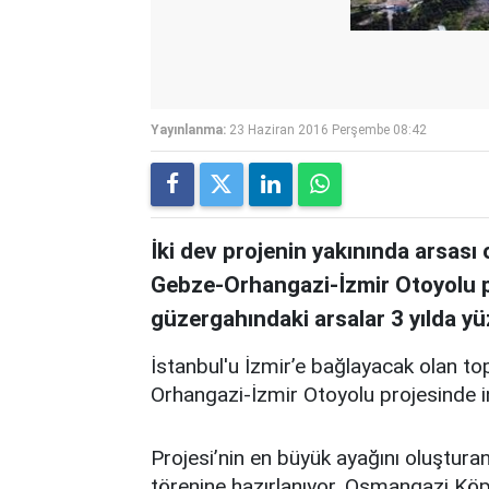
Yayınlanma:
23 Haziran 2016 Perşembe 08:42
İki dev projenin yakınında arsası 
Gebze-Orhangazi-İzmir Otoyolu 
güzergahındaki arsalar 3 yılda yü
İstanbul'u İzmir’e bağlayacak olan 
Orhangazi-İzmir Otoyolu projesinde i
Projesi’nin en büyük ayağını oluştur
törenine hazırlanıyor. Osmangazi Kö