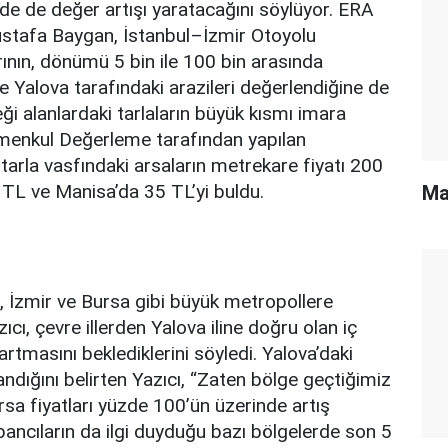
de de değer artışı yaratacağını söylüyor. ERA
stafa Baygan, İstanbul–İzmir Otoyolu
rının, dönümü 5 bin ile 100 bin arasında
de Yalova tarafındaki arazileri değerlendiğine de
i alanlardaki tarlaların büyük kısmı imara
rimenkul Değerleme tarafından yapılan
arla vasfındaki arsaların metrekare fiyatı 200
 TL ve Manisa’da 35 TL’yi buldu.
Ma
l, İzmir ve Bursa gibi büyük metropollere
ıcı, çevre illerden Yalova iline doğru olan iç
artmasını beklediklerini söyledi. Yalova’daki
dığını belirten Yazıcı, “Zaten bölge geçtiğimiz
arsa fiyatları yüzde 100’ün üzerinde artış
abancıların da ilgi duyduğu bazı bölgelerde son 5