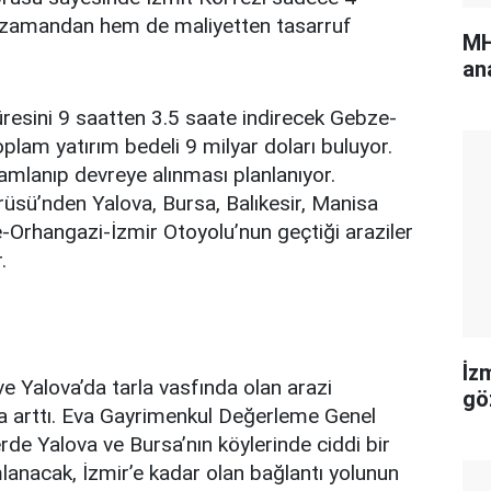
m zamandan hem de maliyetten tasarruf
MH
an
süresini 9 saatten 3.5 saate indirecek Gebze-
plam yatırım bedeli 9 milyar doları buluyor.
mlanıp devreye alınması planlanıyor.
sü’nden Yalova, Bursa, Balıkesir, Manisa
ze-Orhangazi-İzmir Otoyolu’nun geçtiği araziler
r.
İz
 ve Yalova’da tarla vasfında olan arazi
gö
la arttı. Eva Gayrimenkul Değerleme Genel
de Yalova ve Bursa’nın köylerinde ciddi bir
lanacak, İzmir’e kadar olan bağlantı yolunun