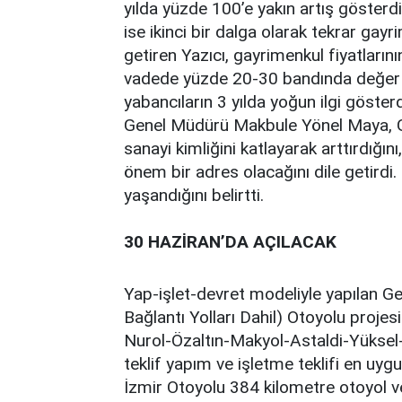
yılda yüzde 100’e yakın artış gösterd
ise ikinci bir dalga olarak tekrar gayri
getiren Yazıcı, gayrimenkul fiyatlarını
vadede yüzde 20-30 bandında değer k
yabancıların 3 yılda yoğun ilgi göst
Genel Müdürü Makbule Yönel Maya, Ge
sanayi kimliğini katlayarak arttırdığını
önem bir adres olacağını dile getirdi.
yaşandığını belirtti.
30 HAZİRAN’DA AÇILACAK
Yap-işlet-devret modeliyle yapılan G
Bağlantı Yolları Dahil) Otoyolu projes
Nurol-Özaltın-Makyol-Astaldi-Yüksel-
teklif yapım ve işletme teklifi en uyg
İzmir Otoyolu 384 kilometre otoyol v