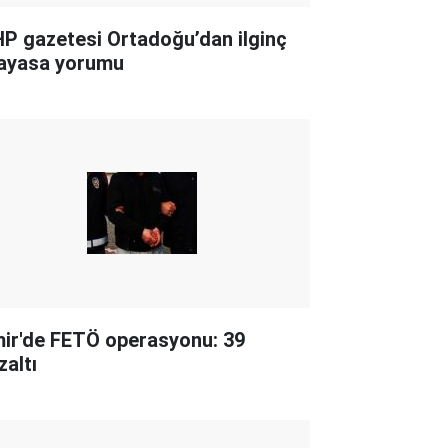
P gazetesi Ortadoğu’dan ilginç
ayasa yorumu
mir'de FETÖ operasyonu: 39
zaltı