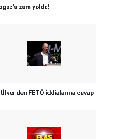
ogaz'a zam yolda!
i Ülker'den FETÖ iddialarına cevap