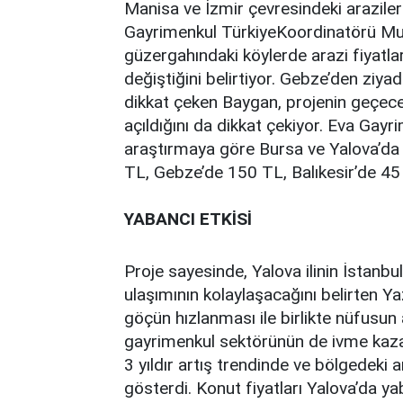
Manisa ve İzmir çevresindeki araziler
Gayrimenkul TürkiyeKoordinatörü Mu
güzergahındaki köylerde arazi fiyatla
değiştiğini belirtiyor. Gebze’den ziya
dikkat çeken Baygan, projenin geçeceğ
açıldığını da dikkat çekiyor. Eva Gay
araştırmaya göre Bursa ve Yalova’da t
TL, Gebze’de 150 TL, Balıkesir’de 45
YABANCI ETKİSİ
Proje sayesinde, Yalova ilinin İstanbu
ulaşımının kolaylaşacağını belirten Yaz
göçün hızlanması ile birlikte nüfusun 
gayrimenkul sektörünün de ivme kazan
3 yıldır artış trendinde ve bölgedeki 
gösterdi. Konut fiyatları Yalova’da y