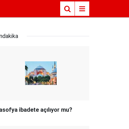
ndakika
asofya ibadete açılıyor mu?