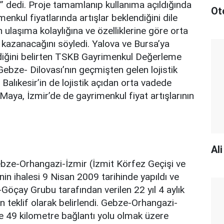
i” dedi. Proje tamamlanıp kullanıma açıldığında
Ot
menkul fiyatlarında artışlar beklendiğini dile
n ulaşıma kolaylığına ve özelliklerine göre orta
azanacağını söyledi. Yalova ve Bursa’ya
erdiğini belirten TSKB Gayrimenkul Değerleme
bze- Dilovası’nın geçmişten gelen lojistik
, Balıkesir’in de lojistik açıdan orta vadede
 Maya, İzmir’de de gayrimenkul fiyat artışlarının
Al
ebze-Orhangazi-İzmir (İzmit Körfez Geçişi ve
inin ihalesi 9 Nisan 2009 tarihinde yapıldı ve
Göçay Grubu tarafından verilen 22 yıl 4 aylık
un teklif olarak belirlendi. Gebze-Orhangazi-
e 49 kilometre bağlantı yolu olmak üzere