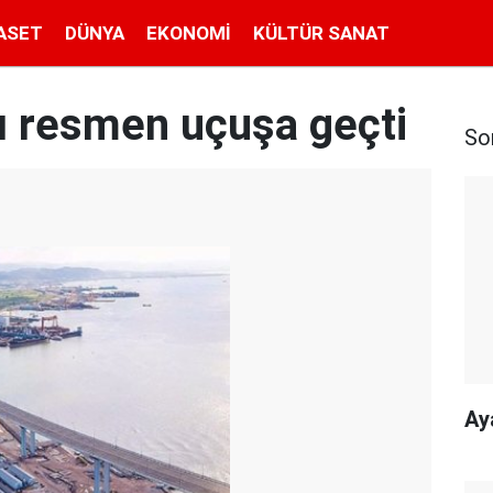
ASET
DÜNYA
EKONOMI
KÜLTÜR SANAT
tı resmen uçuşa geçti
So
Ay