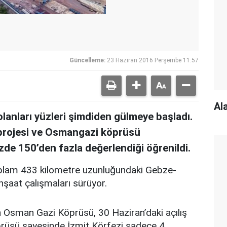
Güncelleme:
23 Haziran 2016 Perşembe 11:57
Al
olanları yüzleri şimdiden gülmeye başladı.
projesi ve Osmangazi köprüsü
zde 150’den fazla değerlendiği öğrenildi.
toplam 433 kilometre uzunluğundaki Gebze-
nşaat çalışmaları sürüyor.
an Osman Gazi Köprüsü, 30 Haziran’daki açılış
prüsü sayesinde İzmit Körfezi sadece 4