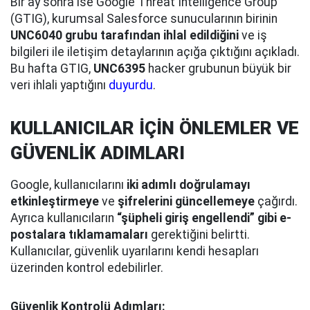
Bir ay sonra ise Google Threat Intelligence Group
(GTIG), kurumsal Salesforce sunucularının birinin
UNC6040 grubu tarafından ihlal edildiğini
ve iş
bilgileri ile iletişim detaylarının açığa çıktığını açıkladı.
Bu hafta GTIG,
UNC6395
hacker grubunun büyük bir
veri ihlali yaptığını
duyurdu
.
KULLANICILAR İÇİN ÖNLEMLER VE
GÜVENLİK ADIMLARI
Google, kullanıcılarını
iki adımlı doğrulamayı
etkinleştirmeye
ve
şifrelerini güncellemeye
çağırdı.
Ayrıca kullanıcıların
“şüpheli giriş engellendi” gibi e-
postalara tıklamamaları
gerektiğini belirtti.
Kullanıcılar, güvenlik uyarılarını kendi hesapları
üzerinden kontrol edebilirler.
Güvenlik Kontrolü Adımları: