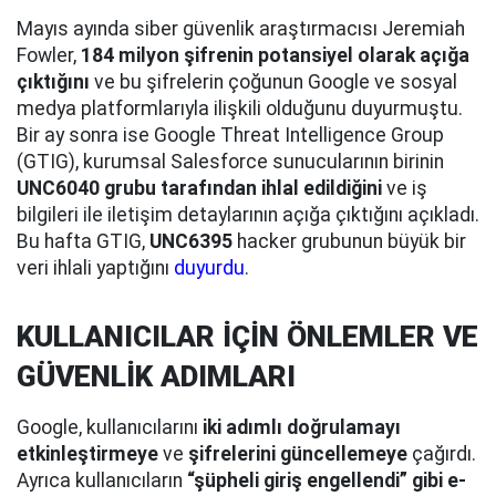
Mayıs ayında siber güvenlik araştırmacısı Jeremiah
Fowler,
184 milyon şifrenin potansiyel olarak açığa
çıktığını
ve bu şifrelerin çoğunun Google ve sosyal
medya platformlarıyla ilişkili olduğunu duyurmuştu.
Bir ay sonra ise Google Threat Intelligence Group
(GTIG), kurumsal Salesforce sunucularının birinin
UNC6040 grubu tarafından ihlal edildiğini
ve iş
bilgileri ile iletişim detaylarının açığa çıktığını açıkladı.
Bu hafta GTIG,
UNC6395
hacker grubunun büyük bir
veri ihlali yaptığını
duyurdu
.
KULLANICILAR İÇİN ÖNLEMLER VE
GÜVENLİK ADIMLARI
Google, kullanıcılarını
iki adımlı doğrulamayı
etkinleştirmeye
ve
şifrelerini güncellemeye
çağırdı.
Ayrıca kullanıcıların
“şüpheli giriş engellendi” gibi e-