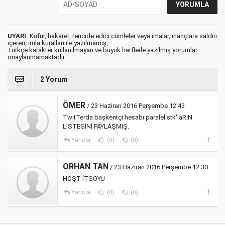
UYARI:
Küfür, hakaret, rencide edici cümleler veya imalar, inançlara saldırı
içeren, imla kuralları ile yazılmamış,
Türkçe karakter kullanılmayan ve büyük harflerle yazılmış yorumlar
onaylanmamaktadır.
2 Yorum
ÖMER
/ 23 Haziran 2016 Perşembe 12:43
TwitTerda başkentçi hesabı paralel stk'laRIN
LİSTESİNİ PAYLAŞMIŞ.
Yanıtla
(0)
(0)
ORHAN TAN
/ 23 Haziran 2016 Perşembe 12:30
HOŞT İTSOYU
Yanıtla
(0)
(0)