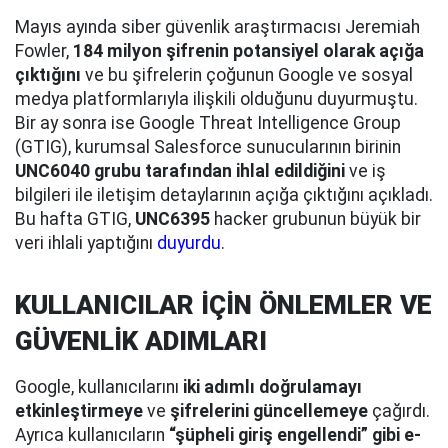
Mayıs ayında siber güvenlik araştırmacısı Jeremiah
Fowler,
184 milyon şifrenin potansiyel olarak açığa
çıktığını
ve bu şifrelerin çoğunun Google ve sosyal
medya platformlarıyla ilişkili olduğunu duyurmuştu.
Bir ay sonra ise Google Threat Intelligence Group
(GTIG), kurumsal Salesforce sunucularının birinin
UNC6040 grubu tarafından ihlal edildiğini
ve iş
bilgileri ile iletişim detaylarının açığa çıktığını açıkladı.
Bu hafta GTIG,
UNC6395
hacker grubunun büyük bir
veri ihlali yaptığını
duyurdu
.
KULLANICILAR İÇİN ÖNLEMLER VE
GÜVENLİK ADIMLARI
Google, kullanıcılarını
iki adımlı doğrulamayı
etkinleştirmeye
ve
şifrelerini güncellemeye
çağırdı.
Ayrıca kullanıcıların
“şüpheli giriş engellendi” gibi e-