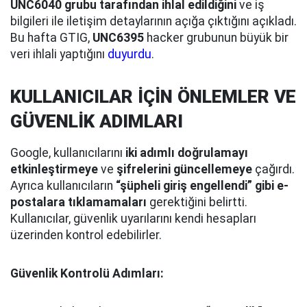
UNC6040 grubu tarafından ihlal edildiğini
ve iş
bilgileri ile iletişim detaylarının açığa çıktığını açıkladı.
Bu hafta GTIG,
UNC6395
hacker grubunun büyük bir
veri ihlali yaptığını
duyurdu
.
KULLANICILAR İÇİN ÖNLEMLER VE
GÜVENLİK ADIMLARI
Google, kullanıcılarını
iki adımlı doğrulamayı
etkinleştirmeye
ve
şifrelerini güncellemeye
çağırdı.
Ayrıca kullanıcıların
“şüpheli giriş engellendi” gibi e-
postalara tıklamamaları
gerektiğini belirtti.
Kullanıcılar, güvenlik uyarılarını kendi hesapları
üzerinden kontrol edebilirler.
Güvenlik Kontrolü Adımları: