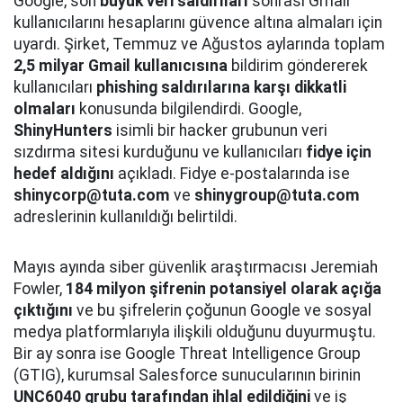
Google, son
büyük veri saldırıları
sonrası Gmail
kullanıcılarını hesaplarını güvence altına almaları için
uyardı. Şirket, Temmuz ve Ağustos aylarında toplam
2,5 milyar Gmail kullanıcısına
bildirim göndererek
kullanıcıları
phishing saldırılarına karşı dikkatli
olmaları
konusunda bilgilendirdi. Google,
ShinyHunters
isimli bir hacker grubunun veri
sızdırma sitesi kurduğunu ve kullanıcıları
fidye için
hedef aldığını
açıkladı. Fidye e-postalarında ise
shinycorp@tuta.com
ve
shinygroup@tuta.com
adreslerinin kullanıldığı belirtildi.
Mayıs ayında siber güvenlik araştırmacısı Jeremiah
Fowler,
184 milyon şifrenin potansiyel olarak açığa
çıktığını
ve bu şifrelerin çoğunun Google ve sosyal
medya platformlarıyla ilişkili olduğunu duyurmuştu.
Bir ay sonra ise Google Threat Intelligence Group
(GTIG), kurumsal Salesforce sunucularının birinin
UNC6040 grubu tarafından ihlal edildiğini
ve iş