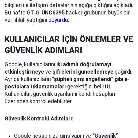
bilgileri ile iletişim detaylarının açığa çıktığını açıkladı.
Bu hafta GTIG,
UNC6395
hacker grubunun büyük bir
veri ihlali yaptığını
duyurdu
.
KULLANICILAR İÇİN ÖNLEMLER VE
GÜVENLİK ADIMLARI
Google, kullanıcılarını
iki adımlı doğrulamayı
etkinleştirmeye
ve
şifrelerini güncellemeye
çağırdı.
Ayrıca kullanıcıların
“şüpheli giriş engellendi” gibi e-
postalara tıklamamaları
gerektiğini belirtti.
Kullanıcılar, güvenlik uyarılarını kendi hesapları
üzerinden kontrol edebilirler.
Güvenlik Kontrolü Adımları:
Google hesabınıza giriş yapın ve
“Güvenlik”