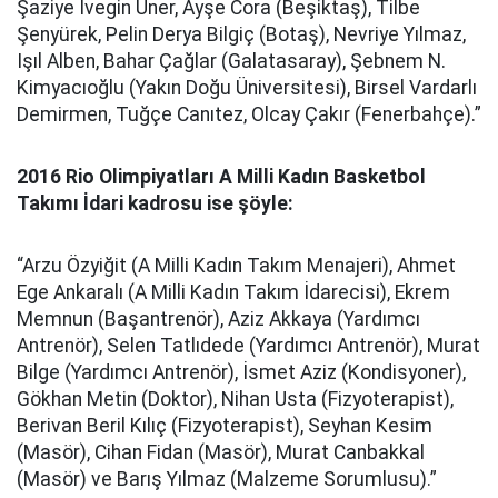
Şaziye İvegin Üner, Ayşe Cora (Beşiktaş), Tilbe
Şenyürek, Pelin Derya Bilgiç (Botaş), Nevriye Yılmaz,
Işıl Alben, Bahar Çağlar (Galatasaray), Şebnem N.
Kimyacıoğlu (Yakın Doğu Üniversitesi), Birsel Vardarlı
Demirmen, Tuğçe Canıtez, Olcay Çakır (Fenerbahçe).”
2016 Rio Olimpiyatları A Milli Kadın Basketbol
Takımı İdari kadrosu ise şöyle:
“Arzu Özyiğit (A Milli Kadın Takım Menajeri), Ahmet
Ege Ankaralı (A Milli Kadın Takım İdarecisi), Ekrem
Memnun (Başantrenör), Aziz Akkaya (Yardımcı
Antrenör), Selen Tatlıdede (Yardımcı Antrenör), Murat
Bilge (Yardımcı Antrenör), İsmet Aziz (Kondisyoner),
Gökhan Metin (Doktor), Nihan Usta (Fizyoterapist),
Berivan Beril Kılıç (Fizyoterapist), Seyhan Kesim
(Masör), Cihan Fidan (Masör), Murat Canbakkal
(Masör) ve Barış Yılmaz (Malzeme Sorumlusu).”