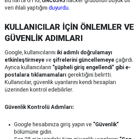
Bu hafta GTIG,
UNC6395
hacker grubunun büyük bir
veri ihlali yaptığını
duyurdu
.
KULLANICILAR İÇİN ÖNLEMLER VE
GÜVENLİK ADIMLARI
Google, kullanıcılarını
iki adımlı doğrulamayı
etkinleştirmeye
ve
şifrelerini güncellemeye
çağırdı.
Ayrıca kullanıcıların
“şüpheli giriş engellendi” gibi e-
postalara tıklamamaları
gerektiğini belirtti.
Kullanıcılar, güvenlik uyarılarını kendi hesapları
üzerinden kontrol edebilirler.
Güvenlik Kontrolü Adımları:
Google hesabınıza giriş yapın ve
“Güvenlik”
bölümüne gidin.