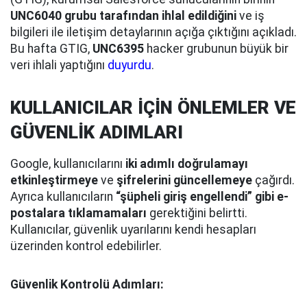
UNC6040 grubu tarafından ihlal edildiğini
ve iş
bilgileri ile iletişim detaylarının açığa çıktığını açıkladı.
Bu hafta GTIG,
UNC6395
hacker grubunun büyük bir
veri ihlali yaptığını
duyurdu
.
KULLANICILAR İÇİN ÖNLEMLER VE
GÜVENLİK ADIMLARI
Google, kullanıcılarını
iki adımlı doğrulamayı
etkinleştirmeye
ve
şifrelerini güncellemeye
çağırdı.
Ayrıca kullanıcıların
“şüpheli giriş engellendi” gibi e-
postalara tıklamamaları
gerektiğini belirtti.
Kullanıcılar, güvenlik uyarılarını kendi hesapları
üzerinden kontrol edebilirler.
Güvenlik Kontrolü Adımları: