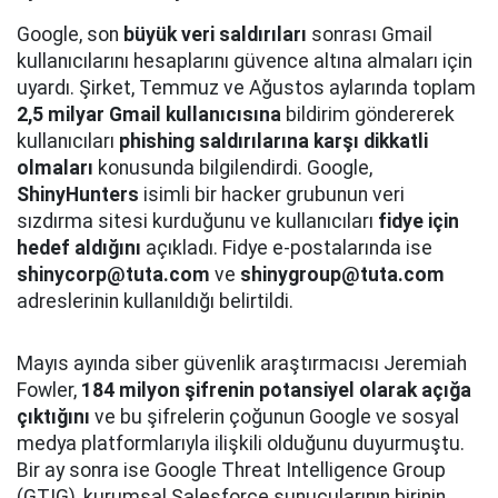
Google, son
büyük veri saldırıları
sonrası Gmail
kullanıcılarını hesaplarını güvence altına almaları için
uyardı. Şirket, Temmuz ve Ağustos aylarında toplam
2,5 milyar Gmail kullanıcısına
bildirim göndererek
kullanıcıları
phishing saldırılarına karşı dikkatli
olmaları
konusunda bilgilendirdi. Google,
ShinyHunters
isimli bir hacker grubunun veri
sızdırma sitesi kurduğunu ve kullanıcıları
fidye için
hedef aldığını
açıkladı. Fidye e-postalarında ise
shinycorp@tuta.com
ve
shinygroup@tuta.com
adreslerinin kullanıldığı belirtildi.
Mayıs ayında siber güvenlik araştırmacısı Jeremiah
Fowler,
184 milyon şifrenin potansiyel olarak açığa
çıktığını
ve bu şifrelerin çoğunun Google ve sosyal
medya platformlarıyla ilişkili olduğunu duyurmuştu.
Bir ay sonra ise Google Threat Intelligence Group
(GTIG), kurumsal Salesforce sunucularının birinin