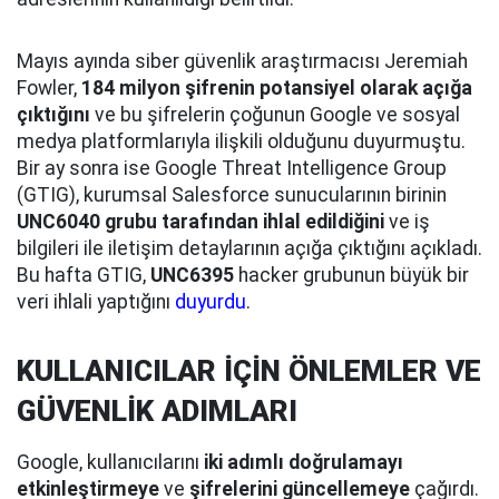
Mayıs ayında siber güvenlik araştırmacısı Jeremiah
Fowler,
184 milyon şifrenin potansiyel olarak açığa
çıktığını
ve bu şifrelerin çoğunun Google ve sosyal
medya platformlarıyla ilişkili olduğunu duyurmuştu.
Bir ay sonra ise Google Threat Intelligence Group
(GTIG), kurumsal Salesforce sunucularının birinin
UNC6040 grubu tarafından ihlal edildiğini
ve iş
bilgileri ile iletişim detaylarının açığa çıktığını açıkladı.
Bu hafta GTIG,
UNC6395
hacker grubunun büyük bir
veri ihlali yaptığını
duyurdu
.
KULLANICILAR İÇİN ÖNLEMLER VE
GÜVENLİK ADIMLARI
Google, kullanıcılarını
iki adımlı doğrulamayı
etkinleştirmeye
ve
şifrelerini güncellemeye
çağırdı.