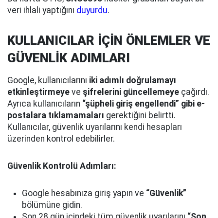
veri ihlali yaptığını
duyurdu
.
KULLANICILAR İÇİN ÖNLEMLER VE
GÜVENLİK ADIMLARI
Google, kullanıcılarını
iki adımlı doğrulamayı
etkinleştirmeye
ve
şifrelerini güncellemeye
çağırdı.
Ayrıca kullanıcıların
“şüpheli giriş engellendi” gibi e-
postalara tıklamamaları
gerektiğini belirtti.
Kullanıcılar, güvenlik uyarılarını kendi hesapları
üzerinden kontrol edebilirler.
Güvenlik Kontrolü Adımları:
Google hesabınıza giriş yapın ve
“Güvenlik”
bölümüne gidin.
Son 28 gün içindeki tüm güvenlik uyarılarını
“Son