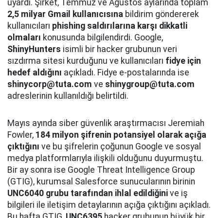
uyardı. Şirket, Temmuz ve Ağustos aylarında toplam
2,5 milyar Gmail kullanıcısına
bildirim göndererek
kullanıcıları
phishing saldırılarına karşı dikkatli
olmaları
konusunda bilgilendirdi. Google,
ShinyHunters
isimli bir hacker grubunun veri
sızdırma sitesi kurduğunu ve kullanıcıları
fidye için
hedef aldığını
açıkladı. Fidye e-postalarında ise
shinycorp@tuta.com
ve
shinygroup@tuta.com
adreslerinin kullanıldığı belirtildi.
Mayıs ayında siber güvenlik araştırmacısı Jeremiah
Fowler,
184 milyon şifrenin potansiyel olarak açığa
çıktığını
ve bu şifrelerin çoğunun Google ve sosyal
medya platformlarıyla ilişkili olduğunu duyurmuştu.
Bir ay sonra ise Google Threat Intelligence Group
(GTIG), kurumsal Salesforce sunucularının birinin
UNC6040 grubu tarafından ihlal edildiğini
ve iş
bilgileri ile iletişim detaylarının açığa çıktığını açıkladı.
Bu hafta GTIG,
UNC6395
hacker grubunun büyük bir