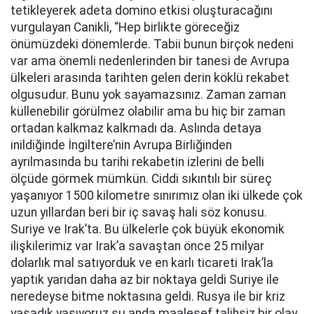
tetikleyerek adeta domino etkisi oluşturacağını
vurgulayan Canikli, “Hep birlikte göreceğiz
önümüzdeki dönemlerde. Tabii bunun birçok nedeni
var ama önemli nedenlerinden bir tanesi de Avrupa
ülkeleri arasında tarihten gelen derin köklü rekabet
olgusudur. Bunu yok sayamazsınız. Zaman zaman
küllenebilir görülmez olabilir ama bu hiç bir zaman
ortadan kalkmaz kalkmadı da. Aslında detaya
inildiğinde İngiltere’nin Avrupa Birliğinden
ayrılmasında bu tarihi rekabetin izlerini de belli
ölçüde görmek mümkün. Ciddi sıkıntılı bir süreç
yaşanıyor 1500 kilometre sınırımız olan iki ülkede çok
uzun yıllardan beri bir iç savaş hali söz konusu.
Suriye ve Irak’ta. Bu ülkelerle çok büyük ekonomik
ilişkilerimiz var Irak’a savaştan önce 25 milyar
dolarlık mal satıyorduk ve en karlı ticareti Irak’la
yaptık yarıdan daha az bir noktaya geldi Suriye ile
neredeyse bitme noktasına geldi. Rusya ile bir kriz
yaşadık yaşıyoruz şu anda maalesef talihsiz bir olay