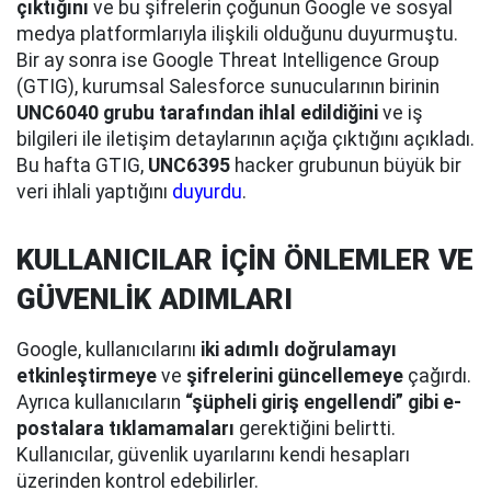
çıktığını
ve bu şifrelerin çoğunun Google ve sosyal
medya platformlarıyla ilişkili olduğunu duyurmuştu.
Bir ay sonra ise Google Threat Intelligence Group
(GTIG), kurumsal Salesforce sunucularının birinin
UNC6040 grubu tarafından ihlal edildiğini
ve iş
bilgileri ile iletişim detaylarının açığa çıktığını açıkladı.
Bu hafta GTIG,
UNC6395
hacker grubunun büyük bir
veri ihlali yaptığını
duyurdu
.
KULLANICILAR İÇİN ÖNLEMLER VE
GÜVENLİK ADIMLARI
Google, kullanıcılarını
iki adımlı doğrulamayı
etkinleştirmeye
ve
şifrelerini güncellemeye
çağırdı.
Ayrıca kullanıcıların
“şüpheli giriş engellendi” gibi e-
postalara tıklamamaları
gerektiğini belirtti.
Kullanıcılar, güvenlik uyarılarını kendi hesapları
üzerinden kontrol edebilirler.