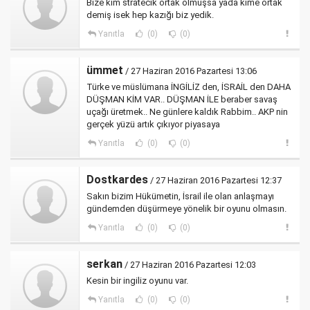
Bize kim stratecik ortak olmuşsa yada kime ortak
demiş isek hep kazığı biz yedik.
Yanıtla
(0)
(0)
ümmet
/ 27 Haziran 2016 Pazartesi 13:06
Türke ve müslümana İNGİLİZ den, İSRAİL den DAHA
DÜŞMAN KİM VAR.. DÜŞMAN İLE beraber savaş
uçağı üretmek.. Ne günlere kaldık Rabbim.. AKP nin
gerçek yüzü artık çıkıyor piyasaya
Yanıtla
(0)
(0)
Dostkardes
/ 27 Haziran 2016 Pazartesi 12:37
Sakın bizim Hükümetin, İsrail ile olan anlaşmayı
gündemden düşürmeye yönelik bir oyunu olmasın.
Yanıtla
(0)
(0)
serkan
/ 27 Haziran 2016 Pazartesi 12:03
Kesin bir ingiliz oyunu var.
Yanıtla
(0)
(0)