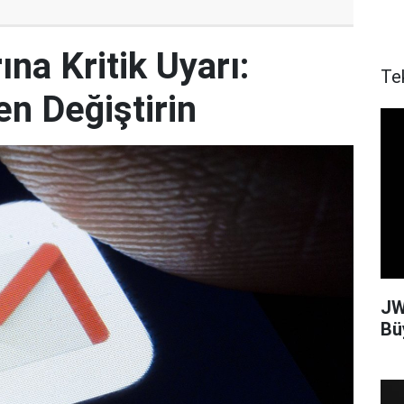
ına Kritik Uyarı:
Te
en Değiştirin
JW
Bü