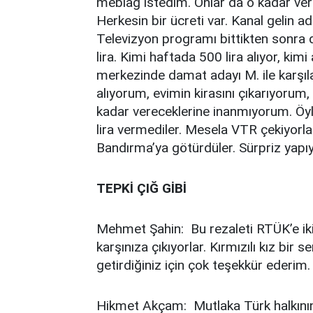
meblağ istedim. Onlar da o kadar ver
Herkesin bir ücreti var. Kanal gelin ad
Televizyon programı bittikten sonra d
lira. Kimi haftada 500 lira alıyor, kimi
merkezinde damat adayı M. ile karşıla
alıyorum, evimin kirasını çıkarıyorum,
kadar vereceklerine inanmıyorum. Öy
lira vermediler. Mesela VTR çekiyorlar
Bandırma’ya götürdüler. Sürpriz yapıyo
TEPKİ ÇIĞ GİBİ
Mehmet Şahin: Bu rezaleti RTÜK’e iki 
karşınıza çıkıyorlar. Kırmızılı kız bir 
getirdiğiniz için çok teşekkür ederim.
Hikmet Akçam: Mutlaka Türk halkının 