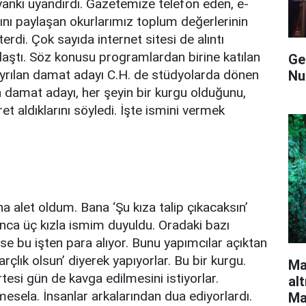
yankı uyandırdı. Gazetemize telefon eden, e-
nı paylaşan okurlarımız toplum değerlerinin
rdi. Çok sayıda internet sitesi de alıntı
ylaştı. Söz konusu programlardan birine katılan
Ge
ayrılan damat adayı C.H. de stüdyolarda dönen
Nur
an damat adayı, her şeyin bir kurgu olduğunu,
ret aldıklarını söyledi. İşte ismini vermek
 alet oldum. Bana ‘Şu kıza talip çıkacaksın’
unca üç kızla ismim duyuldu. Oradaki bazı
 ise bu işten para alıyor. Bunu yapımcılar açıktan
arçlık olsun’ diyerek yapıyorlar. Bu bir kurgu.
Ma
rtesi gün de kavga edilmesini istiyorlar.
al
 mesela. İnsanlar arkalarından dua ediyorlardı.
Ma