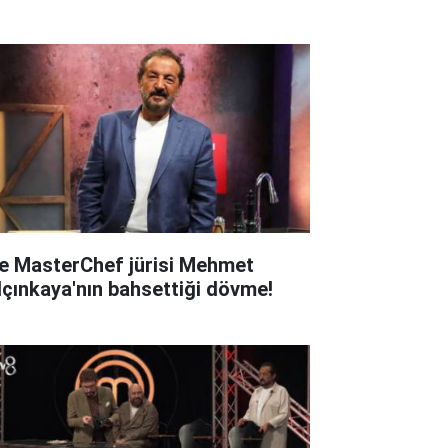
te MasterChef jürisi Mehmet
lçınkaya'nın bahsettiği dövme!