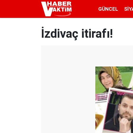
GÜNCEL
SIY
İzdivaç itirafı!