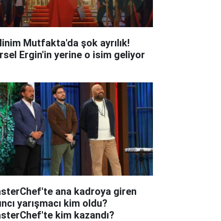
linim Mutfakta'da şok ayrılık!
sel Ergin'in yerine o isim geliyor
sterChef'te ana kadroya giren
tıncı yarışmacı kim oldu?
sterChef'te kim kazandı?