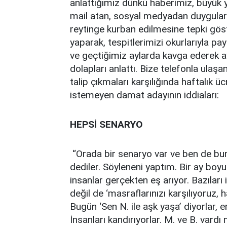
anlattığımız dünkü haberimiz, büyük 
mail atan, sosyal medyadan duyguları
reytinge kurban edilmesine tepki göste
yaparak, tespitlerimizi okurlarıyla pa
ve geçtiğimiz aylarda kavga ederek 
dolapları anlattı. Bize telefonla ulaş
talip çıkmaları karşılığında haftalık üc
istemeyen damat adayının iddiaları:
HEPSİ SENARYO
“Orada bir senaryo var ve ben de buna
dediler. Söyleneni yaptım. Bir ay boy
insanlar gerçekten eş arıyor. Bazıları
değil de ‘masraflarınızı karşılıyoruz, h
Bugün ‘Sen N. ile aşk yaşa’ diyorlar, e
İnsanları kandırıyorlar. M. ve B. vardı