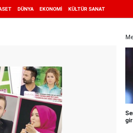
ASET
DÜNYA
EKONOMI
KÜLTÜR SANAT
Me
Se
gi