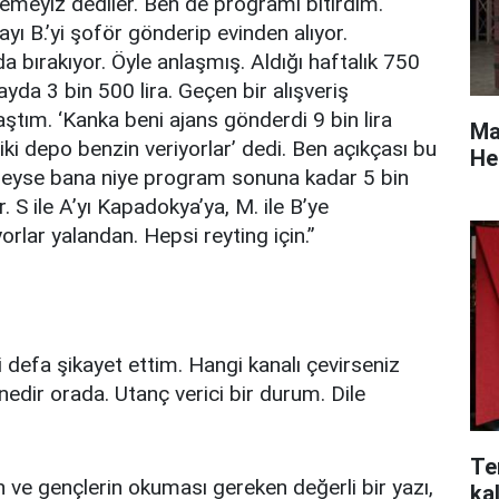
emeyiz dediler. Ben de programı bitirdim.
ayı B.’yi şoför gönderip evinden alıyor.
a bırakıyor. Öyle anlaşmış. Aldığı haftalık 750
 ayda 3 bin 500 lira. Geçen bir alışveriş
ştım. ‘Kanka beni ajans gönderdi 9 bin lira
Mas
 iki depo benzin veriyorlar’ dedi. Ben açıkçası bu
He
leyse bana niye program sonuna kadar 5 bin
. S ile A’yı Kapadokya’ya, M. ile B’ye
rlar yalandan. Hepsi reyting için.”
defa şikayet ettim. Hangi kanalı çevirseniz
senedir orada. Utanç verici bir durum. Dile
Te
ve gençlerin okuması gereken değerli bir yazı,
kal