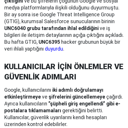
çıktığını
ve bu şifrelerin çoğunun Google ve sosyal
medya platformlarıyla ilişkili olduğunu duyurmuştu.
Bir ay sonra ise Google Threat Intelligence Group
(GTIG), kurumsal Salesforce sunucularının birinin
UNC6040 grubu tarafından ihlal edildiğini
ve iş
bilgileri ile iletişim detaylarının açığa çıktığını açıkladı.
Bu hafta GTIG,
UNC6395
hacker grubunun büyük bir
veri ihlali yaptığını
duyurdu
.
KULLANICILAR İÇİN ÖNLEMLER VE
GÜVENLİK ADIMLARI
Google, kullanıcılarını
iki adımlı doğrulamayı
etkinleştirmeye
ve
şifrelerini güncellemeye
çağırdı.
Ayrıca kullanıcıların
“şüpheli giriş engellendi” gibi e-
postalara tıklamamaları
gerektiğini belirtti.
Kullanıcılar, güvenlik uyarılarını kendi hesapları
üzerinden kontrol edebilirler.