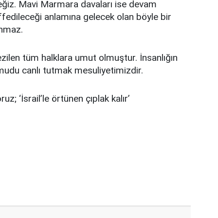
eğiz. Mavi Marmara davaları ise devam
n affedileceği anlamına gelecek olan böyle bir
nmaz.
ilen tüm halklara umut olmuştur. İnsanlığın
umudu canlı tutmak mesuliyetimizdir.
uz; ‘İsrail’le örtünen çıplak kalır’