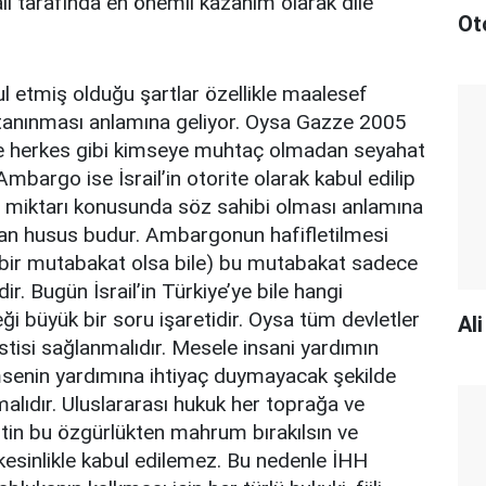
il tarafında en önemli kazanım olarak dile
Ot
ul etmiş olduğu şartlar özellikle maalesef
 tanınması anlamına geliyor. Oysa Gazze 2005
ve herkes gibi kimseye muhtaç olmadan seyahat
Ambargo ise İsrail’in otorite olarak kabul edilip
 miktarı konusunda söz sahibi olması anlamına
lan husus budur. Ambargonun hafifletilmesi
 bir mutabakat olsa bile) bu mutabakat sadece
ir. Bugün İsrail’in Türkiye’ye bile hangi
ği büyük bir soru işaretidir. Oysa tüm devletler
Al
stisi sağlanmalıdır. Mesele insani yardımın
msenin yardımına ihtiyaç duymayacak şekilde
alıdır. Uluslararası hukuk her toprağa ve
stin bu özgürlükten mahrum bırakılsın ve
esinlikle kabul edilemez. Bu nedenle İHH