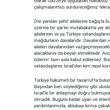
olarak Gazze’ye uygulanan hukuksuz abl
çalışmalarımızı sürdüreceğimiz tekrar
Öte yandan şehit ailelerine bağışta b
üzerine bir şartın mutabakatta yer ald
ailelerinin ve ya Türkiye vatandaşları
mağdurların davalarıdır. Davalardan 
aileleri davalarından vazgeçmeyecekle
alacaklarını da beyan etmektedir. Anc
öderim’ tavrı asla kabul edilemez. Bu
vatandaşlarını İsrail’den kim nasıl ko
Türkiye hükümeti bir tasarrufta bulu
Başından beri söylediğimiz gibi ulusla
İsrail’le bir anlaşmayı doğru bulmuyo
olmadık. Bugüne kadar uyarı ve öneril
yardımlarımızla, ablukayı kırma çabala