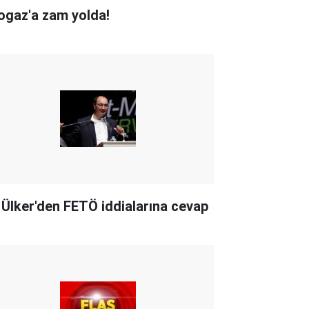
ogaz'a zam yolda!
i Ülker'den FETÖ iddialarına cevap