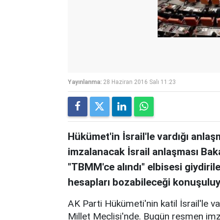
Yayınlanma:
28 Haziran 2016 Salı 11:23
Hükümet'in İsrail'le vardığı anl
imzalanacak İsrail anlaşması Baka
"TBMM'ce alındı" elbisesi giydiril
hesapları bozabileceği konuşulu
AK Parti Hükümeti'nin katil İsrail'le
Millet Meclisi'nde. Bugün resmen imz