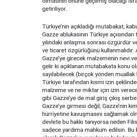
olmasının önüne geçilmiş olacağı İsra
getiriliyor.
Türkiye’nin açıkladığı mutabakat, kab
Gazze ablukasının Türkiye açısından
yılındaki anlaşma sonrası özgürdür 
ve ticaret özgürlüğünü kullanmalıdır. 
Gazze’ye girecek malzemenin nevi ve
gelir ki açıklanan mutabakata konu o
sayılabilecek (birçok yönden muallak
Türkiye tarafından kısmi izin şeklinded
malzeme ve ne miktar için izin verece
gibi Gazze’ye de mal giriş çıkış serbe
Gazze’ye girmesi değil, Gazze’nin ki
hürriyetine kavuşmasını sağlamak olm
devlete bu hakkı tanıyorsa neden Fili
sadece yardıma mahkum edilsin. Bu k