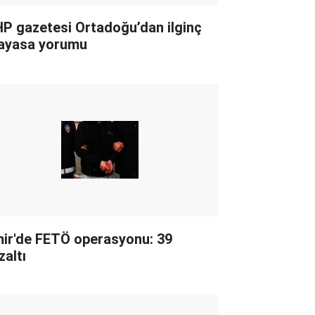
P gazetesi Ortadoğu’dan ilginç
ayasa yorumu
mir'de FETÖ operasyonu: 39
zaltı