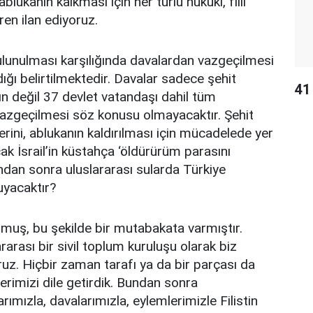
ukanın kalkması için her türlü hukuki, fiili
en ilan ediyoruz.
ulunulması karşılığında davalardan vazgeçilmesi
ığı belirtilmektedir. Davalar sadece şehit
41 
nın değil 37 devlet vatandaşı dahil tüm
vazgeçilmesi söz konusu olmayacaktır. Şehit
rini, ablukanın kaldırılması için mücadelede yer
ak İsrail’in küstahça ‘öldürürüm parasını
ndan sonra uluslararası sularda Türkiye
ruyacaktır?
nmuş, bu şekilde bir mutabakata varmıştır.
rarası bir sivil toplum kuruluşu olarak biz
ruz. Hiçbir zaman tarafı ya da bir parçası da
erimizi dile getirdik. Bundan sonra
rımızla, davalarımızla, eylemlerimizle Filistin