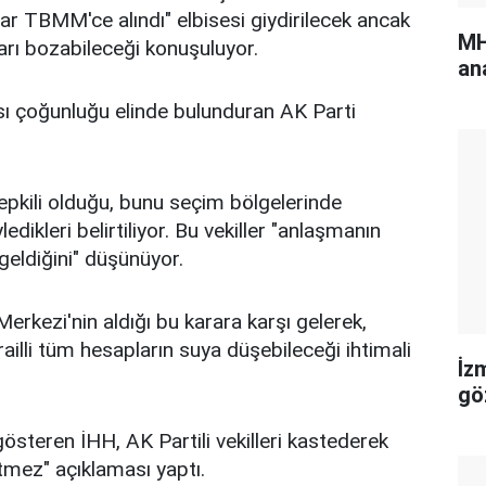
rar TBMM'ce alındı" elbisesi giydirilecek ancak
MH
ları bozabileceği konuşuluyor.
an
 çoğunluğu elinde bulunduran AK Parti
tepkili olduğu, bunu seçim bölgelerinde
dikleri belirtiliyor. Bu vekiller "anlaşmanın
 geldiğini" düşünüyor.
erkezi'nin aldığı bu karara karşı gelerek,
lli tüm hesapların suya düşebileceği ihtimali
İz
gö
steren İHH, AK Partili vekilleri kastederek
etmez" açıklaması yaptı.