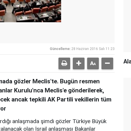
Güncelleme:
28 Haziran 2016 Salı 11:23
Al
aşmada gözler Meclis'te. Bugün resmen
nlar Kurulu'nca Meclis'e gönderilerek,
ecek ancak tepkili AK Partili vekillerin tüm
yor
 vardığı anlaşmada şimdi gözler Türkiye Büyük
alanacak olan İsrail anlaşması Bakanlar