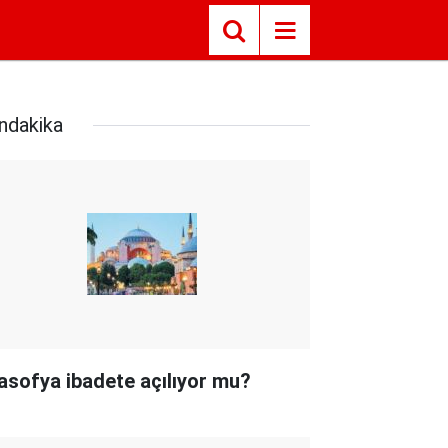
ndakika
asofya ibadete açılıyor mu?