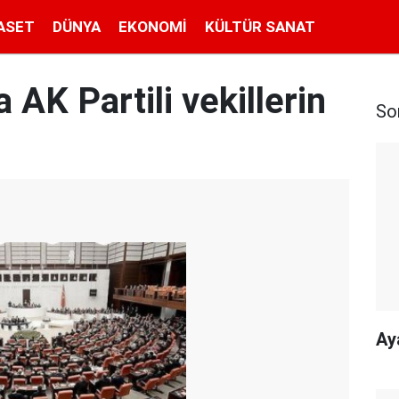
ASET
DÜNYA
EKONOMI
KÜLTÜR SANAT
 AK Partili vekillerin
So
Ay