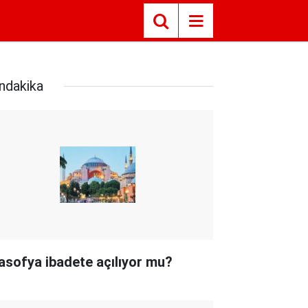
ndakika
asofya ibadete açılıyor mu?