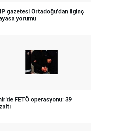
P gazetesi Ortadoğu’dan ilginç
ayasa yorumu
mir'de FETÖ operasyonu: 39
zaltı