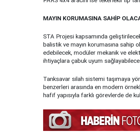
PARS 4x4 aracını ise tekerlekli tip ta
MAYIN KORUMASINA SAHİP OLAC
STA Projesi kapsamında geliştirilecek a
balistik ve mayın korumasına sahip olac
edebilecek, modüler mekanik ve elektro
ihtiyaçlara çabuk uyum sağlayabilece
Tanksavar silah sistemi taşımaya yönel
benzerleri arasında en modern örnekle
hafif yapısıyla farklı görevlerde de ku