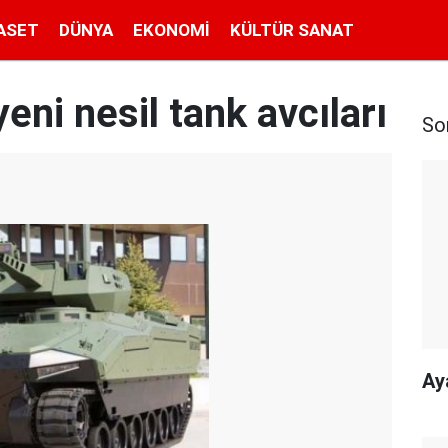
ASET
DÜNYA
EKONOMI
KÜLTÜR SANAT
eni nesil tank avcıları
So
Ay