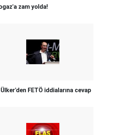
ogaz'a zam yolda!
i Ülker'den FETÖ iddialarına cevap