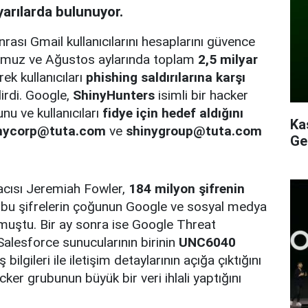
yarılarda bulunuyor.
rası Gmail kullanıcılarını hesaplarını güvence
 Temmuz ve Ağustos aylarında toplam
2,5 milyar
ek kullanıcıları
phishing saldırılarına karşı
irdi. Google,
ShinyHunters
isimli bir hacker
nu ve kullanıcıları
fidye için hedef aldığını
Ka
nycorp@tuta.com
ve
shinygroup@tuta.com
Ge
acısı Jeremiah Fowler,
184 milyon şifrenin
bu şifrelerin çoğunun Google ve sosyal medya
urmuştu. Bir ay sonra ise Google Threat
Salesforce sunucularının birinin
UNC6040
ş bilgileri ile iletişim detaylarının açığa çıktığını
ker grubunun büyük bir veri ihlali yaptığını