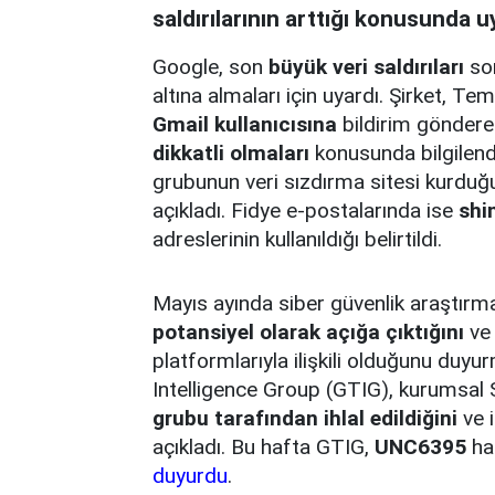
saldırılarının arttığı konusunda u
Google, son
büyük veri saldırıları
son
altına almaları için uyardı. Şirket,
Gmail kullanıcısına
bildirim gönderer
dikkatli olmaları
konusunda bilgilend
grubunun veri sızdırma sitesi kurduğu
açıkladı. Fidye e-postalarında ise
shi
adreslerinin kullanıldığı belirtildi.
Mayıs ayında siber güvenlik araştırm
potansiyel olarak açığa çıktığını
ve 
platformlarıyla ilişkili olduğunu duy
Intelligence Group (GTIG), kurumsal 
grubu tarafından ihlal edildiğini
ve i
açıkladı. Bu hafta GTIG,
UNC6395
hac
duyurdu
.