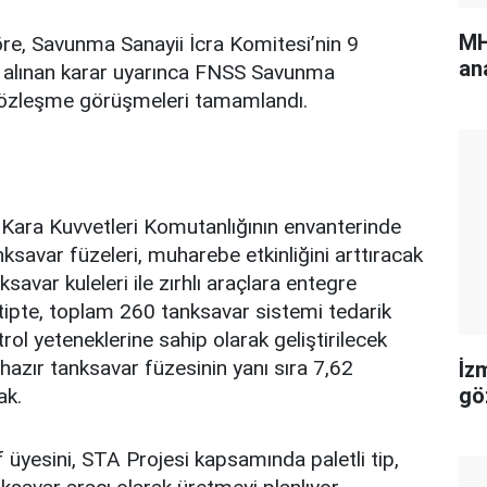
MH
re, Savunma Sanayii İcra Komitesi’nin 9
an
da alınan karar uyarınca FNSS Savunma
 sözleşme görüşmeleri tamamlandı.
ara Kuvvetleri Komutanlığının envanterinde
nksavar füzeleri, muharebe etkinliğini arttıracak
ksavar kuleleri ile zırhlı araçlara entegre
li tipte, toplam 260 tanksavar sistemi tedarik
ol yeteneklerine sahip olarak geliştirilecek
 hazır tanksavar füzesinin yanı sıra 7,62
İz
gö
ak.
üyesini, STA Projesi kapsamında paletli tip,