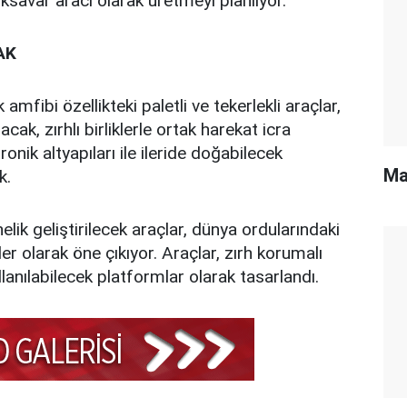
nksavar aracı olarak üretmeyi planlıyor.
AK
mfibi özellikteki paletli ve tekerlekli araçlar,
ak, zırhlı birliklerle ortak harekat icra
nik altyapıları ile ileride doğabilecek
Ma
k.
ik geliştirilecek araçlar, dünya ordularındaki
r olarak öne çıkıyor. Araçlar, zırh korumalı
llanılabilecek platformlar olarak tasarlandı.