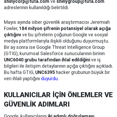
shinycorp@tuta.com
ve
shinygroup@tuta.com
adreslerinin kullanıldığı belirtildi.
Mayıs ayında siber güvenlik araştırmacısı Jeremiah
Fowler,
184 milyon şifrenin potansiyel olarak açığa
çıktığını
ve bu şifrelerin çoğunun Google ve sosyal
medya platformlarıyla ilişkili olduğunu duyurmuştu.
Bir ay sonra ise Google Threat Intelligence Group
(GTIG), kurumsal Salesforce sunucularının birinin
UNC6040 grubu tarafından ihlal edildiğini
ve iş
bilgileri ile iletişim detaylarının açığa çıktığını açıkladı.
Bu hafta GTIG,
UNC6395
hacker grubunun büyük bir
veri ihlali yaptığını
duyurdu
.
KULLANICILAR İÇİN ÖNLEMLER VE
GÜVENLİK ADIMLARI
Google, kullanıcılarını
iki adımlı doğrulamayı