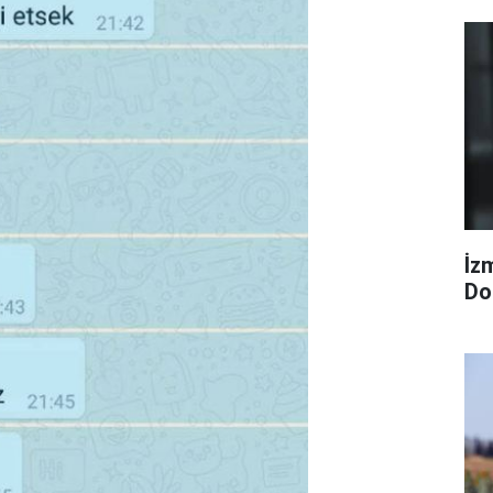
İzm
Dol