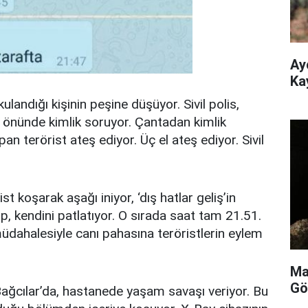
Ay
Ka
landığı kişinin peşine düşüyor. Sivil polis,
in önünde kimlik soruyor. Çantadan kimlik
pan terörist ateş ediyor. Üç el ateş ediyor. Sivil
st koşarak aşağı iniyor, ‘dış hatlar geliş’in
p, kendini patlatıyor. O sırada saat tam 21.51.
üdahalesiyle canı pahasına teröristlerin eylem
Ma
Gö
Bağcılar’da, hastanede yaşam savaşı veriyor. Bu