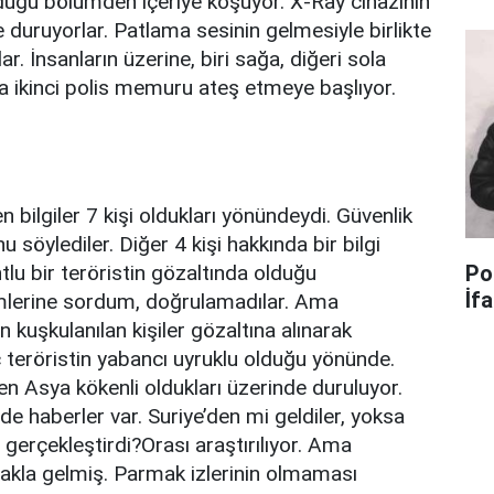
olduğu bölümden içeriye koşuyor. X-Ray cihazının
 duruyorlar. Patlama sesinin gelmesiyle birlikte
ar. İnsanların üzerine, biri sağa, diğeri sola
ada ikinci polis memuru ateş etmeye başlıyor.
n bilgiler 7 kişi oldukları yönündeydi. Güvenlik
 söylediler. Diğer 4 kişi hakkında bir bilgi
tlu bir teröristin gözaltında olduğu
Po
İf
imlerine sordum, doğrulamadılar. Ama
n kuşkulanılan kişiler gözaltına alınarak
 teröristin yabancı uyruklu olduğu yönünde.
en Asya kökenli oldukları üzerinde duruluyor.
e haberler var. Suriye’den mi geldiler, yoksa
 gerçekleştirdi?Orası araştırılıyor. Ama
çakla gelmiş. Parmak izlerinin olmaması