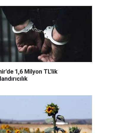
ir'de 1,6 Milyon TL'lik
andırıcılık