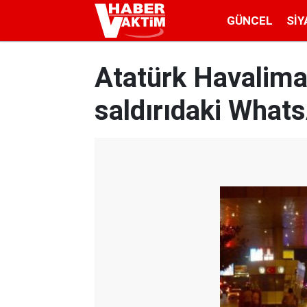
GÜNCEL
SIY
Atatürk Havalima
saldırıdaki What