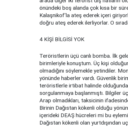
arada diğer iki terörist dış hatların 
önündeki boş alanda çok kısa bir süre
Kalaşnikof’la ateş ederek içeri giriyorl
doğru ateş ederek ilerliyorlar. O sır
4 KİŞİ BİLGİSİ YOK
Teröristlerin üçü canlı bomba. İlk gele
birimleriyle konuştum. Üç kişi olduğunu
olmadığını söylemekle yetindiler. Mon
yönünde haberler vardı. Güvenlik bir
teröristlerle irtibat halinde olduğunda
sorgulanmaya başlanmıştı. Bilgiler üç
Arap olmadıkları, taksicinin ifadesind
Birinin Dağıstan kökenli olduğu yönünd
içerideki DEAŞ hücreleri mi bu eylemi
Dağıstan kökenli olan yurtdışından u