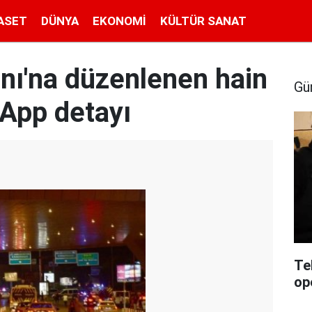
ASET
DÜNYA
EKONOMI
KÜLTÜR SANAT
nı'na düzenlenen hain
Gü
sApp detayı
Te
op