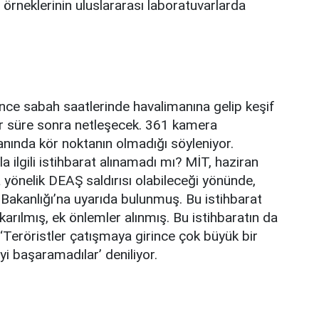
 örneklerinin uluslararası laboratuvarlarda
önce sabah saatlerinde havalimanına gelip keşif
 bir süre sonra netleşecek. 361 kamera
nında kör noktanın olmadığı söyleniyor.
a ilgili istihbarat alınamadı mı? MİT, haziran
 yönelik DEAŞ saldırısı olabileceği yönünde,
akanlığı’na uyarıda bulunmuş. Bu istihbarat
çıkarılmış, ek önlemler alınmış. Bu istihbaratın da
in ‘Teröristler çatışmaya girince çok büyük bir
yi başaramadılar’ deniliyor.