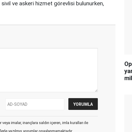
sivil ve askeri hizmet görevlisi bulunurken,
Op
ya
mi
veya imalar, inançlara saldırı içeren, imla kuralları ile
flerle yazılmış yorumlar onaylanmamaktadır.