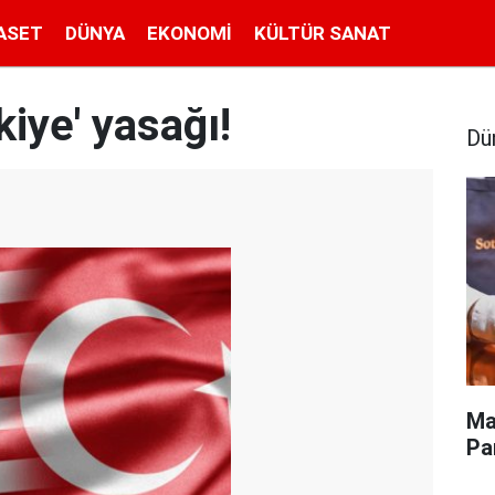
ASET
DÜNYA
EKONOMI
KÜLTÜR SANAT
kiye' yasağı!
Dü
Ma
Pa