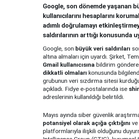
Google, son dönemde yaşanan büyü
kullanıcılarını hesaplarını korumal
adımlı doğrulamayı etkinleştirmeye
saldırılarının arttığı konusunda u
Google, son
büyük veri saldırıları
son
altına almaları için uyardı. Şirket,
Gmail kullanıcısına
bildirim gönderer
dikkatli olmaları
konusunda bilgilend
grubunun veri sızdırma sitesi kurduğu
açıkladı. Fidye e-postalarında ise
shi
adreslerinin kullanıldığı belirtildi.
Mayıs ayında siber güvenlik araştırm
potansiyel olarak açığa çıktığını
ve 
platformlarıyla ilişkili olduğunu duy