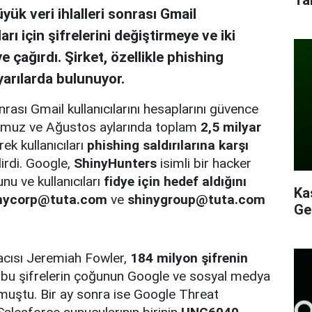
k veri ihlalleri sonrası Gmail
arı için şifrelerini değiştirmeye ve iki
 çağırdı. Şirket, özellikle phishing
yarılarda bulunuyor.
rası Gmail kullanıcılarını hesaplarını güvence
 Temmuz ve Ağustos aylarında toplam
2,5 milyar
ek kullanıcıları
phishing saldırılarına karşı
irdi. Google,
ShinyHunters
isimli bir hacker
nu ve kullanıcıları
fidye için hedef aldığını
Ka
nycorp@tuta.com
ve
shinygroup@tuta.com
Ge
acısı Jeremiah Fowler,
184 milyon şifrenin
bu şifrelerin çoğunun Google ve sosyal medya
urmuştu. Bir ay sonra ise Google Threat