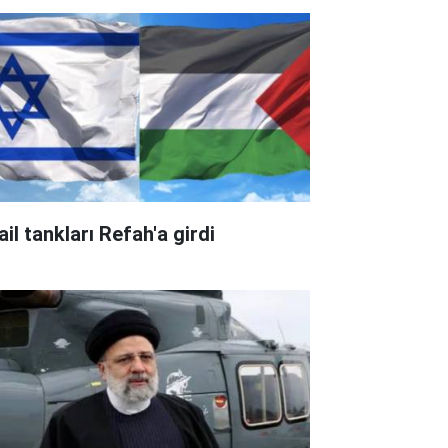
ail tankları Refah'a girdi