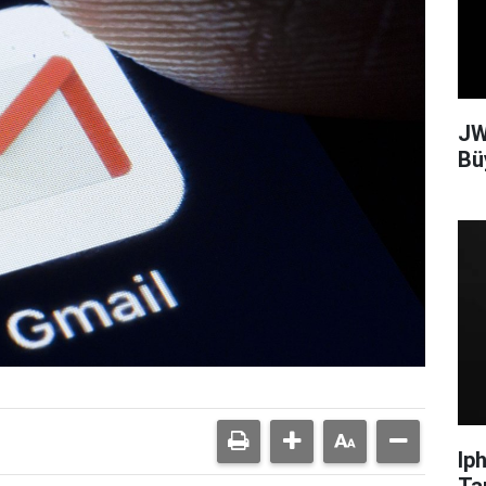
JW
Bü
Ip
Ta