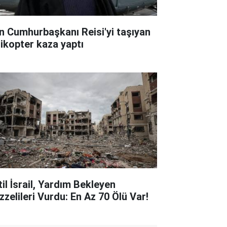
an Cumhurbaşkanı Reisi'yi taşıyan
likopter kaza yaptı
til İsrail, Yardım Bekleyen
zzelileri Vurdu: En Az 70 Ölü Var!