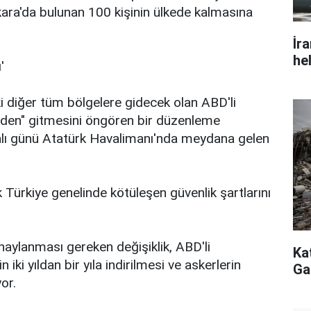
nkara'da bulunan 100 kişinin ülkede kalmasına
İr
he
'
ki diğer tüm bölgelere gidecek olan ABD'li
lmeden" gitmesini öngören bir düzenleme
Salı günü Atatürk Havalimanı'nda meydana gelen
k Türkiye genelinde kötüleşen güvenlik şartlarını
aylanması gereken değişiklik, ABD'li
Ka
iki yıldan bir yıla indirilmesi ve askerlerin
Ga
or.