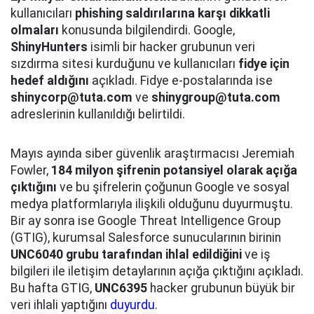
kullanıcıları
phishing saldırılarına karşı dikkatli
olmaları
konusunda bilgilendirdi. Google,
ShinyHunters
isimli bir hacker grubunun veri
sızdırma sitesi kurduğunu ve kullanıcıları
fidye için
hedef aldığını
açıkladı. Fidye e-postalarında ise
shinycorp@tuta.com
ve
shinygroup@tuta.com
adreslerinin kullanıldığı belirtildi.
Mayıs ayında siber güvenlik araştırmacısı Jeremiah
Fowler,
184 milyon şifrenin potansiyel olarak açığa
çıktığını
ve bu şifrelerin çoğunun Google ve sosyal
medya platformlarıyla ilişkili olduğunu duyurmuştu.
Bir ay sonra ise Google Threat Intelligence Group
(GTIG), kurumsal Salesforce sunucularının birinin
UNC6040 grubu tarafından ihlal edildiğini
ve iş
bilgileri ile iletişim detaylarının açığa çıktığını açıkladı.
Bu hafta GTIG,
UNC6395
hacker grubunun büyük bir
veri ihlali yaptığını
duyurdu
.