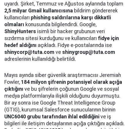
uyardı. Şirket, Temmuz ve Ağustos aylarında toplam
2,5 milyar Gmail kullanıcısına
bildirim göndererek
kullanıcıları
phishing saldırılarına karşı dikkatli
olmaları
konusunda bilgilendirdi. Google,
ShinyHunters
isimli bir hacker grubunun veri
sızdırma sitesi kurduğunu ve kullanıcıları
fidye için
hedef aldığını
açıkladı. Fidye e-postalarında ise
shinycorp@tuta.com
ve
shinygroup@tuta.com
adreslerinin kullanıldığı belirtildi.
Mayıs ayında siber güvenlik araştırmacısı Jeremiah
Fowler,
184 milyon şifrenin potansiyel olarak açığa
çıktığını
ve bu şifrelerin çoğunun Google ve sosyal
medya platformlarıyla ilişkili olduğunu duyurmuştu.
Bir ay sonra ise Google Threat Intelligence Group
(GTIG), kurumsal Salesforce sunucularının birinin
UNC6040 grubu tarafından ihlal edildiğini
ve iş
bilgileri ile iletişim detaylarının açığa çıktığını açıkladı.