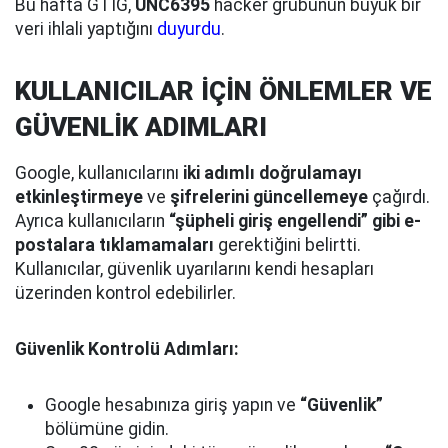
Bu hafta GTIG,
UNC6395
hacker grubunun büyük bir
veri ihlali yaptığını
duyurdu
.
KULLANICILAR İÇİN ÖNLEMLER VE
GÜVENLİK ADIMLARI
Google, kullanıcılarını
iki adımlı doğrulamayı
etkinleştirmeye
ve
şifrelerini güncellemeye
çağırdı.
Ayrıca kullanıcıların
“şüpheli giriş engellendi” gibi e-
postalara tıklamamaları
gerektiğini belirtti.
Kullanıcılar, güvenlik uyarılarını kendi hesapları
üzerinden kontrol edebilirler.
Güvenlik Kontrolü Adımları:
Google hesabınıza giriş yapın ve
“Güvenlik”
bölümüne gidin.