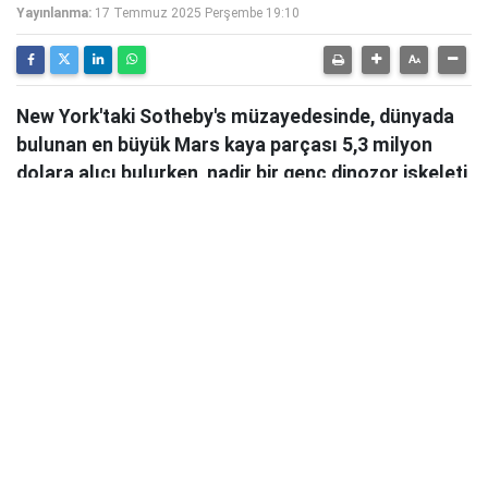
Yayınlanma:
17 Temmuz 2025 Perşembe 19:10
New York'taki Sotheby's müzayedesinde, dünyada
bulunan en büyük Mars kaya parçası 5,3 milyon
dolara alıcı bulurken, nadir bir genç dinozor iskeleti
30 milyon doları aşarak açık artırmanın yıldızı oldu.
New York'ta düzenlenen Sotheby’s'in
“Geek Week”
temalı açık artırmasında
, Mars'tan gelen en büyük
kaya parçası olan
NWA 16788 isimli meteor
, 5,3
milyon dolara satıldı.
54,39 pound (24,67 kg)
ağırlığındaki bu taş,
şimdiye kadar dünyada bulunan
en büyük Mars kayası
olma özelliğini taşıyor. Önceki
rekor, 2021 yılında Mali’de bulunan
14,51 kg’lık
Taoudenni 002
'ye aitti.