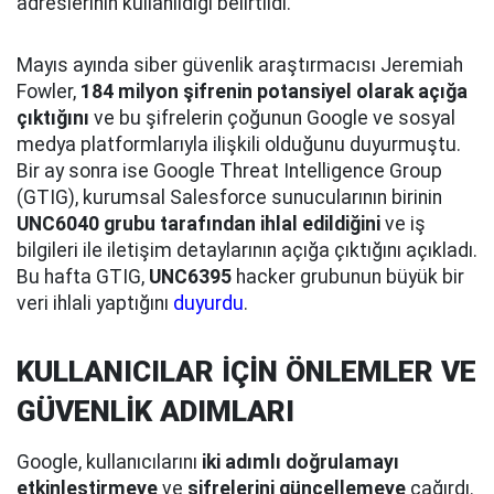
adreslerinin kullanıldığı belirtildi.
Mayıs ayında siber güvenlik araştırmacısı Jeremiah
Fowler,
184 milyon şifrenin potansiyel olarak açığa
çıktığını
ve bu şifrelerin çoğunun Google ve sosyal
medya platformlarıyla ilişkili olduğunu duyurmuştu.
Bir ay sonra ise Google Threat Intelligence Group
(GTIG), kurumsal Salesforce sunucularının birinin
UNC6040 grubu tarafından ihlal edildiğini
ve iş
bilgileri ile iletişim detaylarının açığa çıktığını açıkladı.
Bu hafta GTIG,
UNC6395
hacker grubunun büyük bir
veri ihlali yaptığını
duyurdu
.
KULLANICILAR İÇİN ÖNLEMLER VE
GÜVENLİK ADIMLARI
Google, kullanıcılarını
iki adımlı doğrulamayı
etkinleştirmeye
ve
şifrelerini güncellemeye
çağırdı.