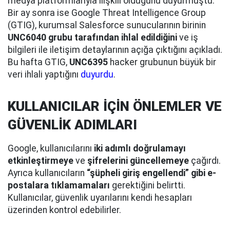
medya platformlarıyla ilişkili olduğunu duyurmuştu.
Bir ay sonra ise Google Threat Intelligence Group
(GTIG), kurumsal Salesforce sunucularının birinin
UNC6040 grubu tarafından ihlal edildiğini
ve iş
bilgileri ile iletişim detaylarının açığa çıktığını açıkladı.
Bu hafta GTIG,
UNC6395
hacker grubunun büyük bir
veri ihlali yaptığını
duyurdu
.
KULLANICILAR İÇİN ÖNLEMLER VE
GÜVENLİK ADIMLARI
Google, kullanıcılarını
iki adımlı doğrulamayı
etkinleştirmeye
ve
şifrelerini güncellemeye
çağırdı.
Ayrıca kullanıcıların
“şüpheli giriş engellendi” gibi e-
postalara tıklamamaları
gerektiğini belirtti.
Kullanıcılar, güvenlik uyarılarını kendi hesapları
üzerinden kontrol edebilirler.